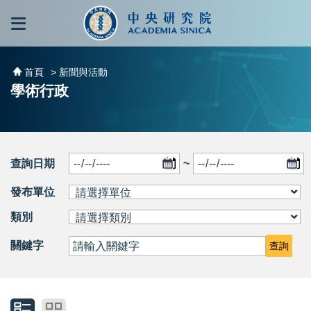
跳到主要內容區塊
:::
:::
首頁
> 新聞與活動
學術行政
查詢日期
~
發布單位
類別
關鍵字
查詢