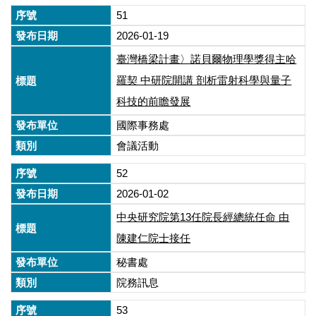
51
2026-01-19
臺灣橋梁計畫〉諾貝爾物理學獎得主哈
羅契 中研院開講 剖析雷射科學與量子
科技的前瞻發展
國際事務處
會議活動
52
2026-01-02
中央研究院第13任院長經總統任命 由
陳建仁院士接任
秘書處
院務訊息
53