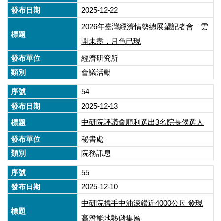
2025-12-22
2026年臺灣經濟情勢總展望記者會—雲
開未盡，月色已現
經濟研究所
會議活動
54
2025-12-13
中研院評議會順利選出3名院長候選人
秘書處
院務訊息
55
2025-12-10
中研院攜手中油深鑽近4000公尺 發現
高潛能地熱儲集層