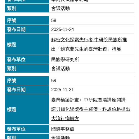
會議活動
58
2025-11-24
解密文化探索先行者 中研院民族所推
出「鮑克蘭先生的臺灣壯遊」特展
民族學研究所
會議活動
59
2025-11-21
臺灣橋梁計畫〉中研院首場講座開講
諾貝爾化學獎得主羅傑・科恩伯格提出
大流行病解方
國際事務處
會議活動