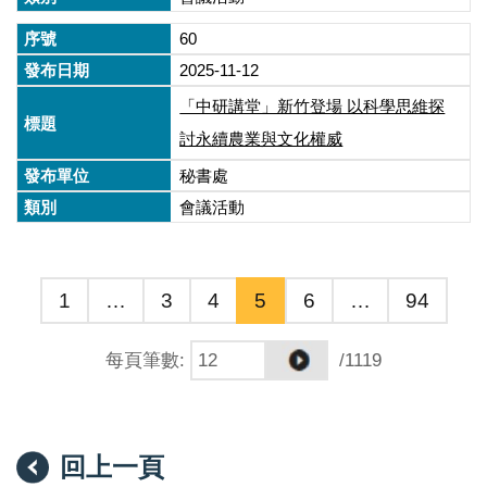
60
2025-11-12
「中研講堂」新竹登場 以科學思維探
討永續農業與文化權威
秘書處
會議活動
1
…
3
4
5
6
…
94
每頁筆數
:
/1119
回上一頁