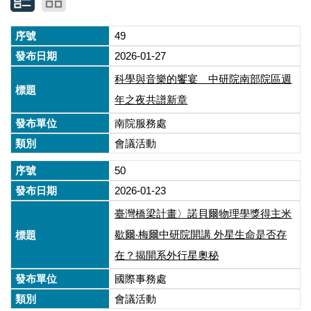
49
2026-01-27
科學與音樂的饗宴 中研院南部院區週
年之夜共譜新章
南院服務處
會議活動
50
2026-01-23
臺灣橋梁計畫〉諾貝爾物理學獎得主米
歇爾‧梅爾中研院開講 外星生命是否存
在？揭開系外行星奧秘
國際事務處
會議活動