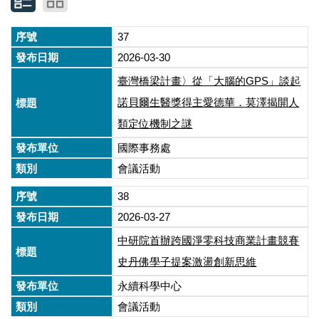
37
2026-03-30
臺灣橋梁計畫〉從「大腦的GPS」談起
諾貝爾生醫獎得主愛德華．莫澤揭開人
類定位機制之謎
國際事務處
會議活動
38
2026-03-27
中研院首辦跨國淨零科技商業計畫競賽
史丹佛學子提案激盪創新思維
永續科學中心
會議活動