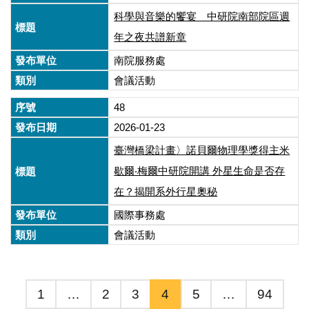
科學與音樂的饗宴 中研院南部院區週
年之夜共譜新章
南院服務處
會議活動
48
2026-01-23
臺灣橋梁計畫〉諾貝爾物理學獎得主米
歇爾‧梅爾中研院開講 外星生命是否存
在？揭開系外行星奧秘
國際事務處
會議活動
1
…
2
3
4
5
…
94