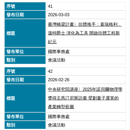
41
2026-03-03
臺灣橋梁計畫〉抗體推手：葛瑞格利．
溫特爵士 演化為工具 開啟抗體工程新
紀元
國際事務處
會議活動
42
2026-02-26
中央研究院講座〉2025年諾貝爾物理學
獎得主馬汀尼斯訪臺 擘劃量子運算的
產業轉型藍圖
國際事務處
會議活動