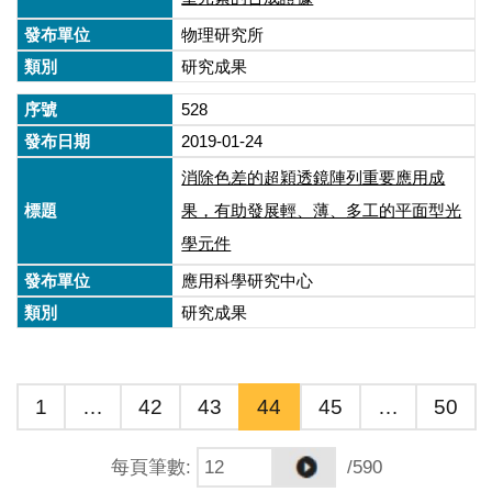
物理研究所
研究成果
528
2019-01-24
消除色差的超穎透鏡陣列重要應用成
果，有助發展輕、薄、多工的平面型光
學元件
應用科學研究中心
研究成果
1
…
42
43
44
45
…
50
每頁筆數
:
/590