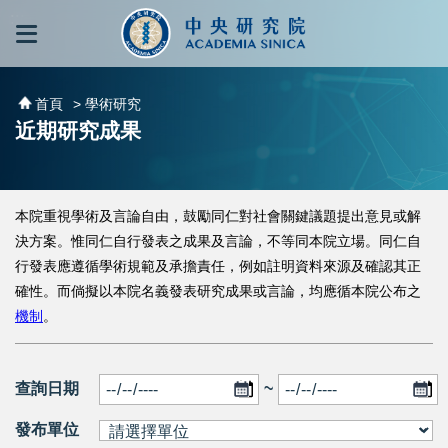
跳到主要內容區塊
:::
:::
首頁
> 學術研究
近期研究成果
本院重視學術及言論自由，鼓勵同仁對社會關鍵議題提出意見或解
決方案。惟同仁自行發表之成果及言論，不等同本院立場。同仁自
行發表應遵循學術規範及承擔責任，例如註明資料來源及確認其正
確性。而倘擬以本院名義發表研究成果或言論，均應循本院公布之
機制
。
查詢日期
~
發布單位