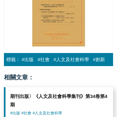
學
集
刊》
第
31
卷
第
3
期
已
出
版
標籤：
#出版
#社會
#人文及社會科學
#創新
相關文章：
期刊出版〉《人文及社會科學集刊》第34卷第4
期
#出版
#社會
#人文及社會科學