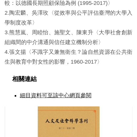
較：以德國長期照顧保險為例 (1995-2017)〉
2.陶宏麟、吳澤玫〈從效率與公平評估臺灣的大學入
學制度改革〉
3.熊慧嵐、周睦怡、施聖文、陳東升〈大學社會創新
組織間的中介溝通與信任建立機制分析〉
4.張文揚〈不識字又兼無衛生？論自然資源在公共衛
生與教育中對女性的影響，1960-2017〉
相關連結
細目資料可至該中心網頁參閱
《人
文
及
社
會
科