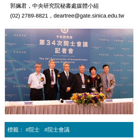
郭姵君，中央研究院秘書處媒體小組
(02) 2789-8821，deartree@gate.sinica.edu.tw
中
研
院
第
33
屆
院
士
暨
名
譽
院
士
選
舉
結
果
出
標籤：
#院士
#院士會議
爐
公