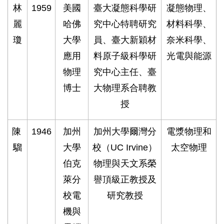
林
1959
美國
臺大凝態科學研
凝態物理、
麗
哈佛
究中心特聘研究
材料科學、
瓊
大學
員、臺大新穎材
奈米科學、
應用
料原子級科學研
光電與能源
物理
究中心主任、臺
博士
大物理系合聘教
授
陳
1946
加州
加州大學爾灣分
電漿物理和
騮
大學
校（UC Irvine）
太空物理
伯克
物理與天文系榮
萊分
譽頂級正教授及
校電
研究教授
機與