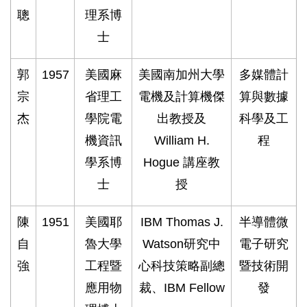
聰
理系博
士
郭
1957
美國麻
美國南加州大學
多媒體計
宗
省理工
電機及計算機傑
算與數據
杰
學院電
出教授及
科學及工
機資訊
William H.
程
學系博
Hogue 講座教
士
授
陳
1951
美國耶
IBM Thomas J.
半導體微
自
魯大學
Watson研究中
電子研究
強
工程暨
心科技策略副總
暨技術開
應用物
裁、IBM Fellow
發