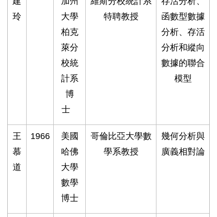
建
加州
維斯分校統計系
存活分析、
玲
大學
特聘教授
函數型數據
柏克
分析、存活
萊分
分析和縱向
校統
數據的聯合
計系
模型
博
士
王
1966
美國
哥倫比亞大學數
幾何分析與
慕
哈佛
學系教授
廣義相對論
道
大學
數學
博士