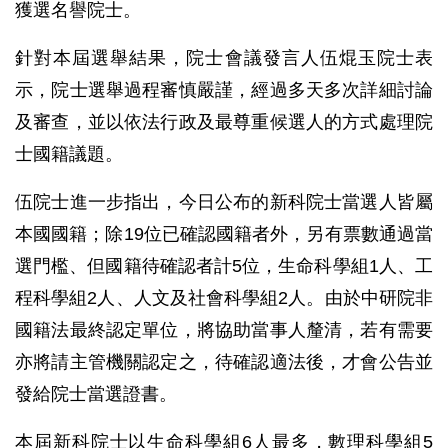
獲選名譽院士。
針對本屆選舉結果，院士會議發言人伍焜玉院士表
示，院士選舉過程審慎嚴謹，經過多天多次詳細討論
及審查，並以依法行政及最尊重候選人的方式處理院
士國籍議題。
伍院士進一步指出，今日公布的新科院士當選人皆屬
本國國籍；除19位已確認國籍者外，另有票數通過當
選門檻、但國籍待確認者計5位，生命科學組1人、工
程科學組2人、人文及社會科學組2人。由於中研院非
國籍法最終認定單位，將協助當事人釐清，若有需要
亦將請主管機關認定之，待確認適法後，才會公告並
發給院士當選證書。
本屆新科院士以生命科學組6人最多，數理科學組5