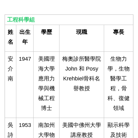
工程科學組
姓
出生
學歷
現職
專長
名
年
安
1947
美國理
梅奧診所醫學院
生物力
介
海大學
John 和 Posy
學，生物
南
應用力
Krehbiel骨科名
醫學工
學與機
譽教授
程，骨
械工程
科、復健
博士
領域
吳
1953
南加州
美國中佛州大學
顯示科學
詩
大學物
講座教授
及技術