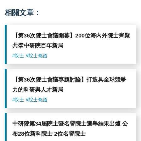
布
19
相關文章：
位
新
科
院
【第36次院士會議開幕】200位海內外院士齊聚
士
3
共擘中研院百年新局
位
名
#院士
#院士會議
譽
院
士
【第36次院士會議專題討論】打造具全球競爭
力的科研與人才新局
#院士
#院士會議
中研院第34屆院士暨名譽院士選舉結果出爐 公
布28位新科院士 2位名譽院士