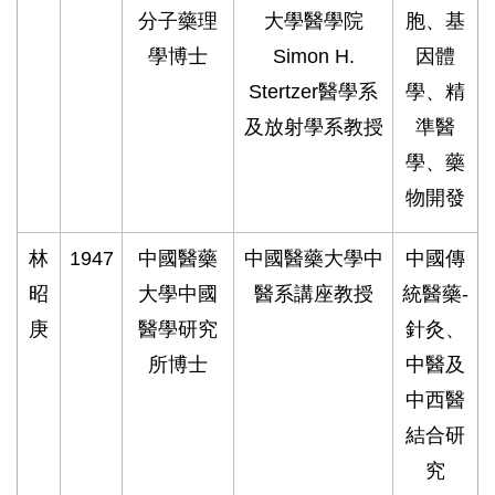
分子藥理
大學醫學院
胞、基
學博士
Simon H.
因體
Stertzer醫學系
學、精
及放射學系教授
準醫
學、藥
物開發
林
1947
中國醫藥
中國醫藥大學中
中國傳
昭
大學中國
醫系講座教授
統醫藥-
庚
醫學研究
針灸、
所博士
中醫及
中西醫
結合研
究