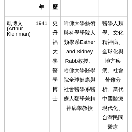
年
歷
凱博文
1941
史
哈佛大學藝術
醫學人類
(Arthur
丹
與科學學院人
學、文化
Kleinman)
福
類學系Esther
精神病、
大
and Sidney
全球化與
學
Rabb教授、
地方疾
醫
哈佛大學醫學
病、社會
學
院全球健康與
苦難分
博
社會醫學系醫
析、當代
士
療人類學兼精
中國醫療
神病學教授
現代化、
台灣民間
醫療