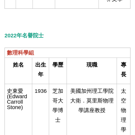
2022年名譽院士
數理科學組
姓名
出生
學歷
現職
專
年
長
史東愛
1936
芝加
美國加州理工學院
太
(Edward
哥大
大衛．莫里斯物理
空
Carroll
Stone)
學博
學講座教授
物
士
理
學