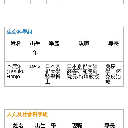
生命科學組
姓名
出生
學歷
現職
專長
年
本庶佑
1942
日本京
日本京都大學
免疫
(Tasuku
都大學
高等研究院副
學、癌
Honjo)
醫學博
院長/特聘教授
免疫治
士
療
人文及社會科學組
姓名
出生
學
現職
專長