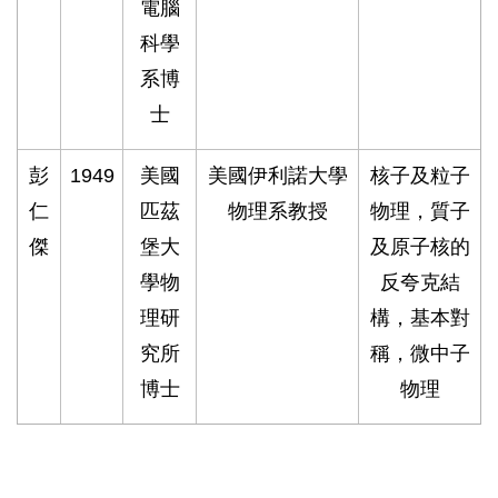
電腦
科學
系博
士
彭
1949
美國
美國伊利諾大學
核子及粒子
仁
匹茲
物理系教授
物理，質子
傑
堡大
及原子核的
學物
反夸克結
理研
構，基本對
究所
稱，微中子
博士
物理