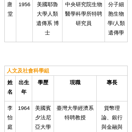
唐
1956
美國耶魯
中央研究院生物
分子細
堂
大學人類
醫學科學所特聘
胞生物
遺傳系 博
研究員
學/人類
士
遺傳學
人文及社會科學組
姓
出生
學歷
現職
專長
名
年
李
1964
美國賓
臺灣大學經濟系
貨幣理
怡
夕法尼
特聘教授
論、銀行
庭
亞大學
與金融與