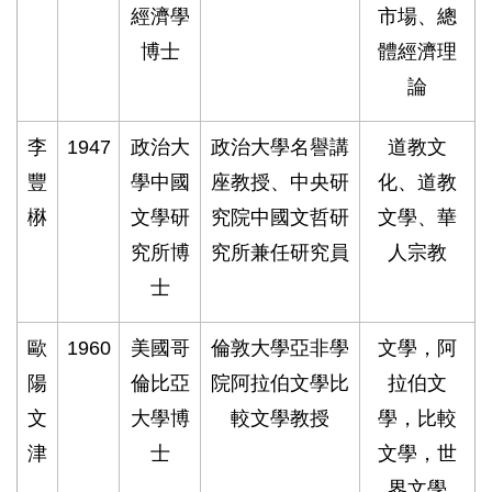
經濟學
市場、總
博士
體經濟理
論
李
1947
政治大
政治大學名譽講
道教文
豐
學中國
座教授、中央研
化、道教
楙
文學研
究院中國文哲研
文學、華
究所博
究所兼任研究員
人宗教
士
歐
1960
美國哥
倫敦大學亞非學
文學，阿
陽
倫比亞
院阿拉伯文學比
拉伯文
文
大學博
較文學教授
學，比較
津
士
文學，世
界文學