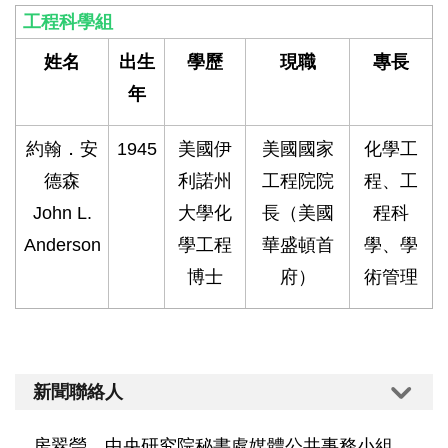
工程科學組
姓名
出生
學歷
現職
專長
年
約翰．安
1945
美國伊
美國國家
化學工
德森
利諾州
工程院院
程、工
John L.
大學化
長（美國
程科
Anderson
學工程
華盛頓首
學、學
博士
府）
術管理
新聞聯絡人
房翠瑩，中央研究院秘書處媒體公共事務小組