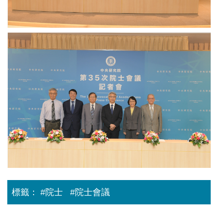
明、
宜
彭
芳、
信
楊
坤、
儒
從
蕭
賓、
左
高
黃
到
彥、
金
右：
王
生、
王
澤
余
德
鑑、
振
威、
蔡
華、
龔
宜
洪
行
芳、
上
健、
楊
程、
伍
儒
邢
焜
賓、
泰
玉、
黃
侖、
廖
金
李
俊
生、
建
智
余
平。
院
振
圖
長、
華、
／
標籤：
#院士
#院士會議
周
洪
中
美
上
研
吟、
程、
院