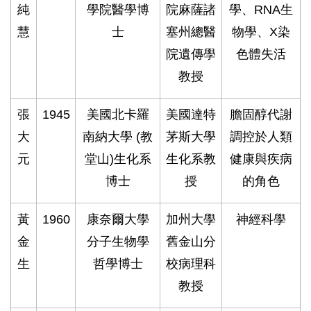
純
學院醫學博
院麻薩諸
學、RNA生
慧
士
塞州總醫
物學、X染
院遺傳學
色體失活
教授
張
1945
美國北卡羅
美國達特
膽固醇代謝
大
南納大學 (教
茅斯大學
調控於人類
元
堂山)生化系
生化系教
健康與疾病
博士
授
的角色
黃
1960
康奈爾大學
加州大學
神經科學
金
分子生物學
舊金山分
生
哲學博士
校病理科
教授