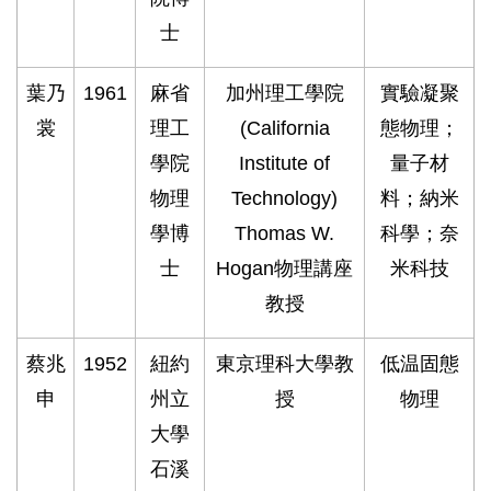
士
葉乃
1961
麻省
加州理工學院
實驗凝聚
裳
理工
(California
態物理；
學院
Institute of
量子材
物理
Technology)
料；納米
學博
Thomas W.
科學；奈
士
Hogan物理講座
米科技
教授
蔡兆
1952
紐約
東京理科大學教
低温固態
申
州立
授
物理
大學
石溪