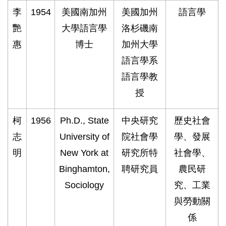
李
1954
美國南加州
美國加州
語言學
艷
大學語言學
洛杉磯南
惠
博士
加州大學
語言學系
語言學教
授
柯
1956
Ph.D., State
中央研究
歷史社會
志
University of
院社會學
學、發展
明
New York at
研究所特
社會學、
Binghamton,
聘研究員
農民研
Sociology
究、工業
與勞動關
係