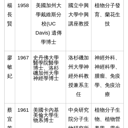
楊
1958
美國加州大
國立中興
植物分子發
長
學戴維斯分
大學中興
育、蘭花生
賢
校(UC
講座教授
技
Davis) 遺傳
學博士
廖
1967
史丹佛大學
洛杉磯加
神經外科、
醫學院醫學
敏
州大學神
神經科學、
博士、洛杉
磯加州大學
妃
經外科教
腫瘤、免疫
神經學博士
授兼系主
學、免疫治
任
療
蔡
1961
美國卡內基
中央研究
植物分子生
美倫大學生
宜
院分子生
物、植物營
物系博士