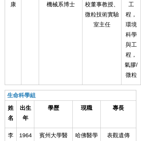
康
機械系博士
校董事教授、
工
微粒技術實驗
程，
室主任
環境
科學
與工
程，
氣膠/
微粒
生命科學組
姓
出生
學歷
現職
專長
名
年
李
1964
賓州大學醫
哈佛醫學
表觀遺傳