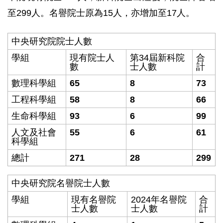
至299人。名譽院士原為15人，亦增加至17人。
中央研究院院士人數
學組
現有院士人
第34屆新科院
合
數
士人數
計
數理科學組
65
8
73
工程科學組
58
8
66
生命科學組
93
6
99
人文及社會
55
6
61
科學組
總計
271
28
299
中央研究院名譽院士人數
學組
現有名譽院
2024年名譽院
合
士人數
士人數
計