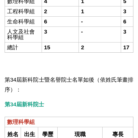
數理科學組
4
1
5
工程科學組
2
1
3
生命科學組
6
-
6
人文及社會
3
-
3
科學組
總計
15
2
17
第34屆新科院士暨名譽院士名單如後（依姓氏筆畫排
序）：
第34屆新科院士
數理科學組
姓名
出生
學歷
現職
專長