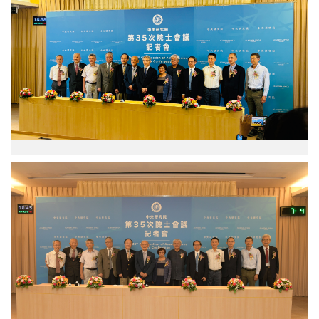
右：
王
金
龍、
張
大
元、
柯
志
明、
彭
信
坤、
從
蕭
左
高
到
彥、
右：
王
王
澤
金
鑑、
龍、
廖
張
俊
大
智
元、
院
柯
長、
志
蔡