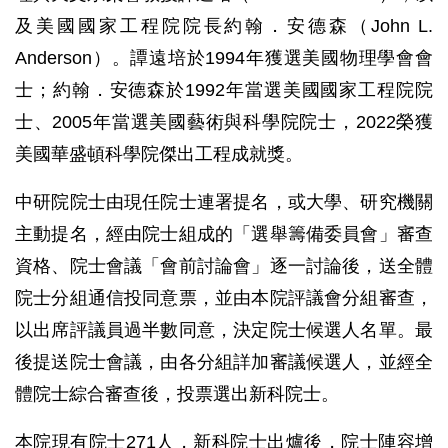
及美國國家工程院院長約翰．安德森（John L.
Anderson）。譚遠培於1994年獲選美國物理學會會
士；約翰．安德森於1992年當選美國國家工程院院
士、2005年當選美國藝術與科學院院士，2022榮獲
美國華盛頓科學院傑出工程成就獎。
中研院院士由現任院士連署提名，或大學、研究機關
主動提名，經由院士組成的「選舉籌備委員會」審查
資格、院士會議「會前討論會」逐一討論後，送全體
院士分組通信投同意票，並由本院評議會分組審查，
以出席評議員過半數同意，決定院士候選人名單。最
後提送院士會議，由各分組詳加審議候選人，並經全
體院士綜合審查後，投票選出新科院士。
本院現有院士271人，新科院士出爐後，院士陣容增