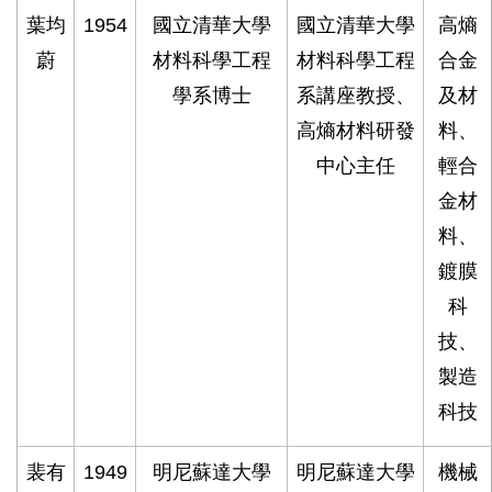
葉均
1954
國立清華大學
國立清華大學
高熵
蔚
材料科學工程
材料科學工程
合金
學系博士
系講座教授、
及材
高熵材料研發
料、
中心主任
輕合
金材
料、
鍍膜
科
技、
製造
科技
裴有
1949
明尼蘇達大學
明尼蘇達大學
機械