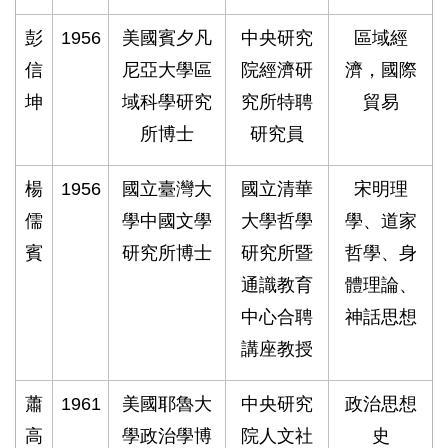
彭
1956
美國賓夕凡
中央研究
區域經
信
尼亞大學區
院經濟研
濟，國際
坤
域科學研究
究所特聘
貿易
所博士
研究員
楊
1956
國立臺灣大
國立清華
宋明理
儒
學中國文學
大學哲學
學、道家
賓
研究所博士
研究所暨
哲學、身
通識教育
體理論、
中心合聘
神話思想
講座教授
蕭
1961
美國耶魯大
中央研究
政治思想
高
學政治學博
院人文社
史