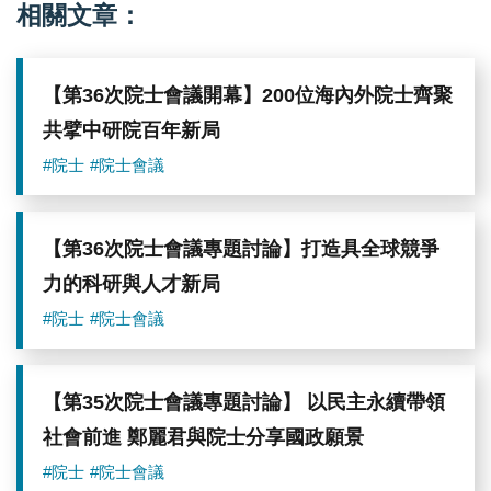
劉
邢
提
相關文章：
兆
泰
供
漢。
侖、
圖
李
／
建
【第36次院士會議開幕】200位海內外院士齊聚
中
平。
研
圖
共擘中研院百年新局
院
／
提
中
#院士
#院士會議
供
研
院
提
供
【第36次院士會議專題討論】打造具全球競爭
力的科研與人才新局
#院士
#院士會議
【第35次院士會議專題討論】 以民主永續帶領
社會前進 鄭麗君與院士分享國政願景
#院士
#院士會議