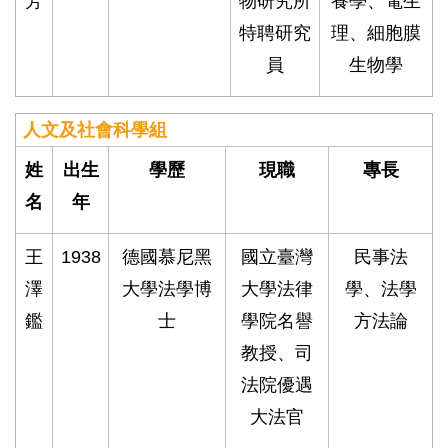
芳
物研究所
養學、電生
特聘研究
理、細胞膜
員
生物學
人文及社會科學組
姓
出生
學歷
現職
專長
名
年
王
1938
德國慕尼黑
國立臺灣
民事法
澤
大學法學博
大學法律
學、法學
鑑
士
學院名譽
方法論
教授、司
法院優遇
大法官