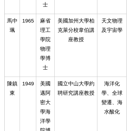
士
馬中
1965
麻省
美國加州大學柏
天文物理
珮
理工
克萊分校韋伯講
及宇宙學
學院
座教授
物理
學博
士
陳鎮
1949
美國
國立中山大學約
海洋化
東
邁阿
聘研究講座教授
學、全球
密大
變遷、海
學海
水酸化
洋學
院博