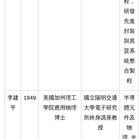
程，
研發
先進
封裝
與異
質系
統整
合製
程
李建
1949
美國加州理工
國立陽明交通
半導
平
學院應用物理
大學電子研究
體元
博士
所終身講座教
件及
授
物
理, 光