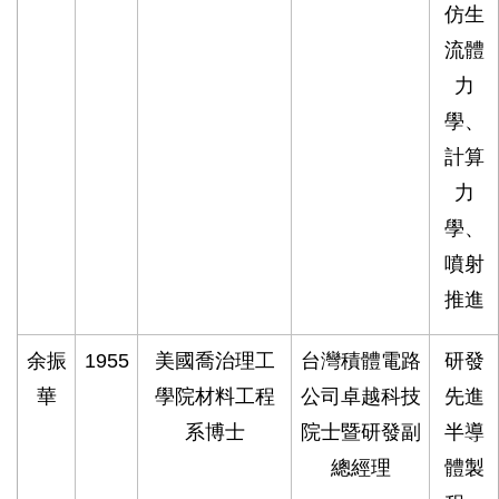
仿生
流體
力
學、
計算
力
學、
噴射
推進
余振
1955
美國喬治理工
台灣積體電路
研發
華
學院材料工程
公司卓越科技
先進
系博士
院士暨研發副
半導
總經理
體製