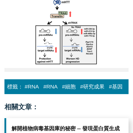
YChern(836
x
504).jpg
標籤：
#RNA
#RNA
#細胞
#研究成果
#基因
相關文章：
解開植物病毒基因庫的秘密 -- 發現蛋白質生成