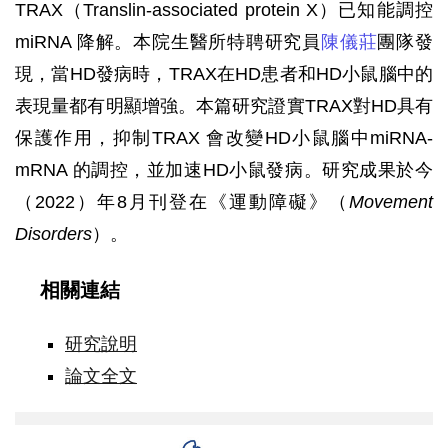
TRAX（Translin-associated protein X）已知能調控
miRNA 降解。本院生醫所特聘研究員
陳儀莊
團隊發
現，當HD發病時，TRAX在HD患者和HD小鼠腦中的
表現量都有明顯增強。本篇研究證實TRAX對HD具有
保護作用，抑制TRAX 會改變HD小鼠腦中miRNA-
mRNA 的調控，並加速HD小鼠發病。研究成果於今
（2022）年8月刊登在《運動障礙》（
Movement
Disorders
）。
相關連結
研究說明
論文全文
Graphic
abstract-