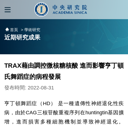
跳到主要內容區塊
:::
:::
首頁
> 學術研究
近期研究成果
TRAX藉由調控微核糖核酸 進而影響亨丁頓
氏舞蹈症的病程發展
發布時間: 2022-08-31
亨丁頓舞蹈症（HD） 是一種遺傳性神經退化性疾
病，由於CAG三核苷酸重複序列在huntingtin基因擴
增，進而損害多種細胞機制並導致神經退化。