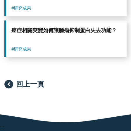
察
到
#研究成果
可
見
出
血。
癌症相關突變如何讓腫瘤抑制蛋白失去功能？
（圖
片
來
#研究成果
源：
中
央
研
究
院）
回上一頁
:::