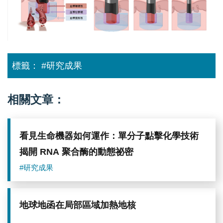
的
概
念
模
型。
本
研
標籤：
#研究成果
究
中，
直
徑
相關文章：
小
於
約
25
看見生命機器如何運作：單分子點擊化學技術
微
米
揭開 RNA 聚合酶的動態祕密
的
探
#研究成果
針
插
入
時
地球地函在局部區域加熱地核
未
觀