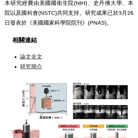
本研究經費由美國國衛生院(NIH)、史丹佛大學、本
院以及國科會(NSTC)共同支持。研究成果已於3月26
日發表於《美國國家科學院院刊》(
PNAS
)。
相關連結
論文全文
研究簡介
探
針
尺
寸
與
血
管
損
傷
風
險