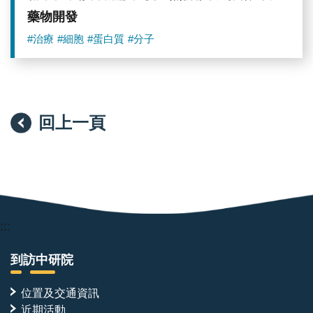
（圖
藥物開發
片
來
#治療
#細胞
#蛋白質
#分子
源：
中
央
研
究
院）
回上一頁
:::
到訪中研院
位置及交通資訊
近期活動