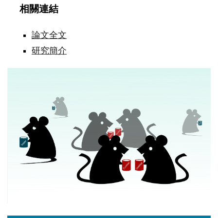
相關連結
論文全文
研究簡介
補
充
含
有
鋅、
支
鏈
胺
基
酸
和
絲
胺
酸
的
營
養