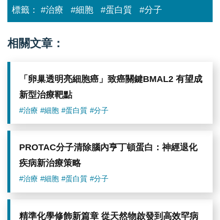
混
標籤：
#治療
#細胞
#蛋白質
#分子
合
物
可
以
相關文章：
改
善
三
種
「卵巢透明亮細胞癌」致癌關鍵BMAL2 有望成
不
同
新型治療靶點
自
閉
#治療
#細胞
#蛋白質
#分子
症
小
鼠
遺
PROTAC分子清除腦內亨丁頓蛋白：神經退化
傳
模
疾病新治療策略
型
的
#治療
#細胞
#蛋白質
#分子
社
交
互
動。
精準化學修飾新篇章 從天然物啟發到高效罕病