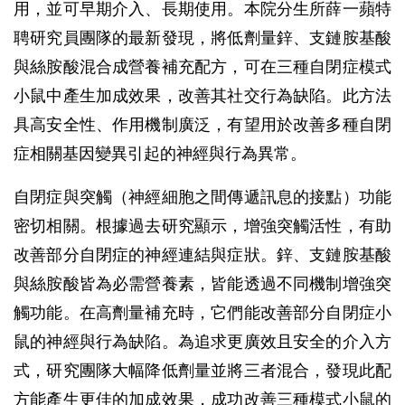
用，並可早期介入、長期使用。本院分生所薛一蘋特
聘研究員團隊的最新發現，將低劑量鋅、支鏈胺基酸
與絲胺酸混合成營養補充配方，可在三種自閉症模式
小鼠中產生加成效果，改善其社交行為缺陷。此方法
具高安全性、作用機制廣泛，有望用於改善多種自閉
症相關基因變異引起的神經與行為異常。
自閉症與突觸（神經細胞之間傳遞訊息的接點）功能
密切相關。根據過去研究顯示，增強突觸活性，有助
改善部分自閉症的神經連結與症狀。鋅、支鏈胺基酸
與絲胺酸皆為必需營養素，皆能透過不同機制增強突
觸功能。在高劑量補充時，它們能改善部分自閉症小
鼠的神經與行為缺陷。為追求更廣效且安全的介入方
式，研究團隊大幅降低劑量並將三者混合，發現此配
方能產生更佳的加成效果，成功改善三種模式小鼠的