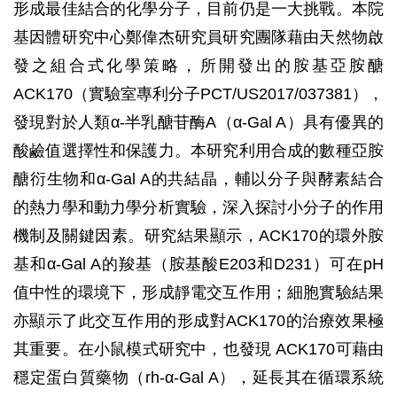
形成最佳結合的化學分子，目前仍是一大挑戰。本院
基因體研究中心鄭偉杰研究員研究團隊藉由天然物啟
發之組合式化學策略，所開發出的胺基亞胺醣
ACK170（實驗室專利分子PCT/US2017/037381），
發現對於人類α-半乳醣苷酶A（α-Gal A）具有優異的
酸鹼值選擇性和保護力。本研究利用合成的數種亞胺
醣衍生物和α-Gal A的共結晶，輔以分子與酵素結合
的熱力學和動力學分析實驗，深入探討小分子的作用
機制及關鍵因素。研究結果顯示，ACK170的環外胺
基和α-Gal A的羧基（胺基酸E203和D231）可在pH
值中性的環境下，形成靜電交互作用；細胞實驗結果
亦顯示了此交互作用的形成對ACK170的治療效果極
其重要。在小鼠模式研究中，也發現 ACK170可藉由
穩定蛋白質藥物（rh-α-Gal A），延長其在循環系統