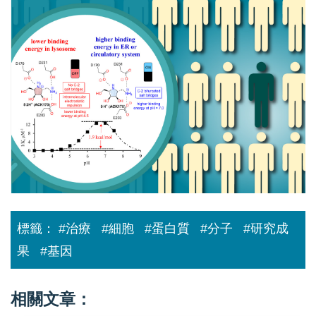
精
準
化
學
修
飾
新
篇
章
從
天
然
物
啟
發
到
高
效
標籤：
#治療
#細胞
#蛋白質
#分子
#研究成
罕
病
果
#基因
藥
物
開
發
相關文章：