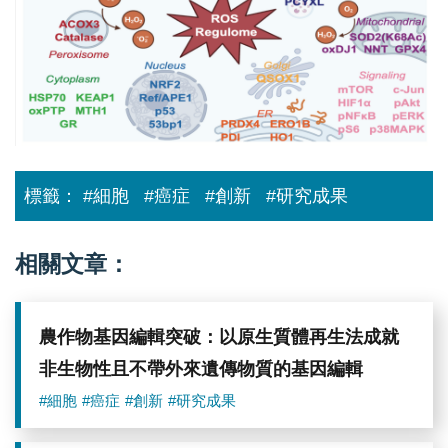
Profiling(SN-
ROP)。
（圖
片
來
源：
中
央
研
究
院）
標籤：
#細胞
#癌症
#創新
#研究成果
相關文章：
農作物基因編輯突破：以原生質體再生法成就
非生物性且不帶外來遺傳物質的基因編輯
#細胞
#癌症
#創新
#研究成果