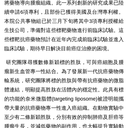
將藥物導向腫瘤組織。此一系列創新的研究成果已陸
續申請6項專利，且部份已獲得美國及台灣專利權。
本院公共事物組已於三月下旬將其中3項專利授權給
生技公司，準備對這些標靶藥物進行前臨床試驗。這
些標靶抗癌藥物預計在近年內完成前臨床試驗並進入
臨床試驗，期待早日解決目前癌症治療的困境。
研究團隊尋獲數條新穎標的胜肽，可與癌細胞及腫
瘤新生血管專一性結合。為了發展新一代抗癌藥物傳
輸系統，研究團隊將標的胜肽與帶有抗癌藥物的微脂
體連結，明顯提高胜肽在活體內的穩定性。此具有標
的功能的奈米微脂體(targeting liposome)被證明能攜
帶大量的抗癌藥物專一性進入癌組織。在動物實驗中
至少有二條新穎胜肽，分別有效的抑制肺癌及肝癌等
腫瘤生長，並減低藥物的副作用，也大幅提升實驗動