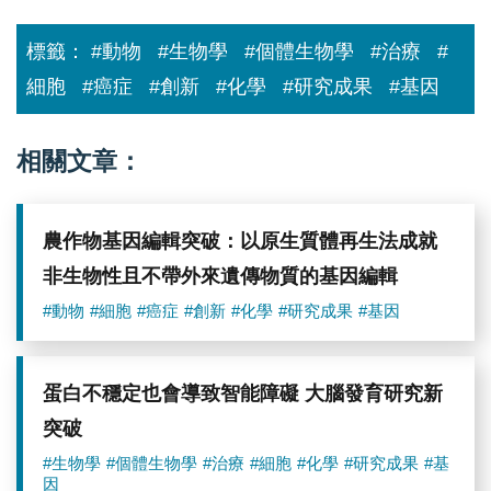
標籤：
#動物
#生物學
#個體生物學
#治療
#
細胞
#癌症
#創新
#化學
#研究成果
#基因
相關文章：
農作物基因編輯突破：以原生質體再生法成就
非生物性且不帶外來遺傳物質的基因編輯
#動物
#細胞
#癌症
#創新
#化學
#研究成果
#基因
蛋白不穩定也會導致智能障礙 大腦發育研究新
突破
#生物學
#個體生物學
#治療
#細胞
#化學
#研究成果
#基
因