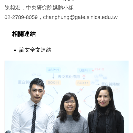
陳昶宏，中央研究院媒體小組
02-2789-8059，changhung@gate.sinica.edu.tw
相關連結
論文全文連結
蛋
白
不
穩
定
也
會
導
致
智
能
障
礙