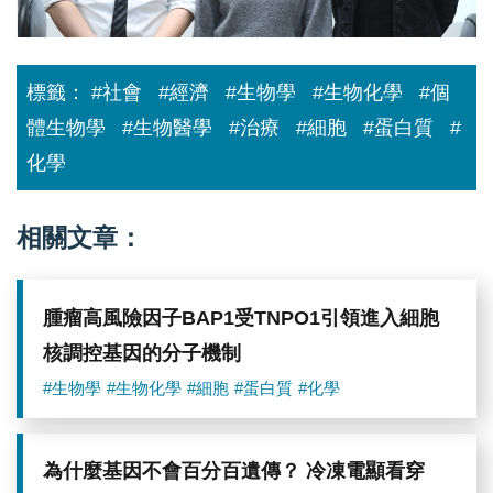
標籤：
#社會
#經濟
#生物學
#生物化學
#個
體生物學
#生物醫學
#治療
#細胞
#蛋白質
#
化學
相關文章：
腫瘤高風險因子BAP1受TNPO1引領進入細胞
核調控基因的分子機制
#生物學
#生物化學
#細胞
#蛋白質
#化學
為什麼基因不會百分百遺傳？ 冷凍電顯看穿