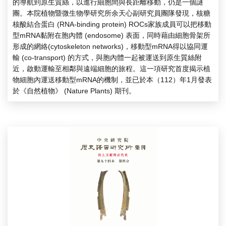
的導航到原生質絲，以進行細胞間與長距離移動，仍是一個謎
團。本院植物暨微生物學研究所余天心副研究員團隊發現，核糖
核酸結合蛋白 (RNA-binding protein) ROCs家族成員可以把移動
型mRNA黏附在胞內體 (endosome) 表面，同時藉由細胞骨架所
形成的網絡(cytoskeleton networks)，移動型mRNA得以協同運
輸 (co-transport) 的方式，與胞內體一起被運送到原生質絲附
近，啟動運輸至相鄰與遠端細胞的旅程。這一項研究首度揭示植
物細胞內運送移動型mRNA的機制，並已於本（112）年1月發表
於《自然植物》 (Nature Plants) 期刊。