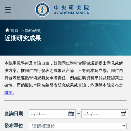
跳到主要內容區塊
:::
:::
首頁
> 學術研究
近期研究成果
本院重視學術及言論自由，鼓勵同仁對社會關鍵議題提出意見或解
決方案。惟同仁自行發表之成果及言論，不等同本院立場。同仁自
行發表應遵循學術規範及承擔責任，例如註明資料來源及確認其正
確性。而倘擬以本院名義發表研究成果或言論，均應循本院公布之
機制
。
查詢日期
~
發布單位