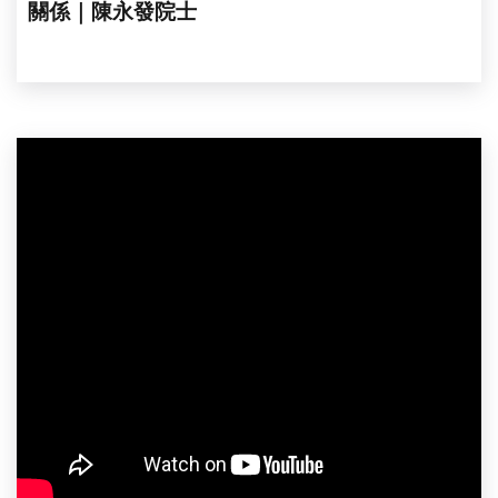
關係｜陳永發院士