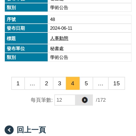
學術公告
48
2024-06-11
人事動態
秘書處
學術公告
1
…
2
3
4
5
…
15
每頁筆數
:
/172
回上一頁