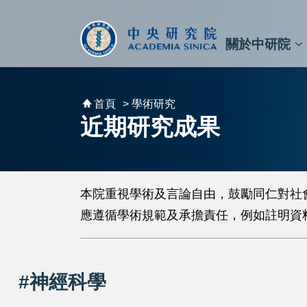
跳到主要內容區塊
:::
:::
關於中研院
秘書⾧及副秘書⾧
預決算與報告
原子與分子科學研究所
天文及天文物理研究所
資訊科技創新研究中心
植物暨微生物學研究所
細胞與個體生物學研究所
農業生物科技研究中心
首頁
> 學術研究
近期研究成果
本院重視學術及言論自由，鼓勵同仁對社
應遵循學術規範及承擔責任，例如註明資
#神經科學