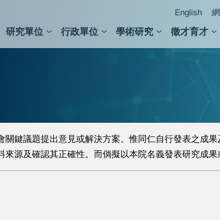
English
網
研究單位
行政單位
學術研究
徵才育才
人文社會科學組
會議紀錄檢索
人文社會科學研究中心
國家生技研究園區
跨學組研究中心
學術及儀器事務處
跨領
圖書
會關鍵議題提出意見或解決方案。惟同仁自行發表之成果
料來源及確認其正確性。而倘擬以本院名義發表研究成果