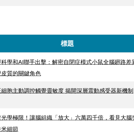
標題
經科學和AI聯手出擊：解密自閉症模式小鼠全腦廻路差
覺皮質的關鍵角色
旺細胞主動調控觸覺靈敏度 揭開深層震動感受器新機制
破光學極限！讓腦組織「放大」六萬四千倍，看見大腦
奈米細節