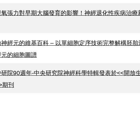
現氧張力對早期大腦發育的影響！神經退化性疾病治療
動神經元的維基百科 – 以單細胞定序技術完整解構胚胎
經元的細胞圖譜
中研院90週年-中央研究院神經科學特輯發表於<<開放
>期刊