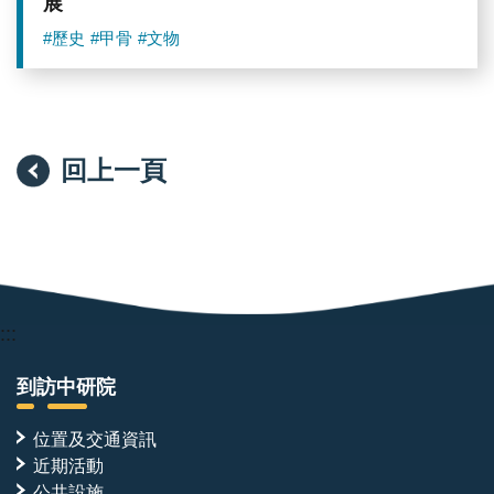
展
#歷史
#甲骨
#文物
回上一頁
:::
到訪中研院
位置及交通資訊
近期活動
公共設施