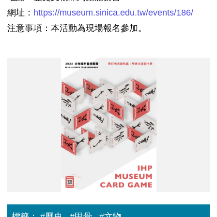
網址：
https://museum.sinica.edu.tw/events/186/
注意事項：本活動為現場報名參加。
2023
文
物
館
新
春
挑
戰
賽
_
修
改
版
_A3
海
報
_0214.jpg
標籤：
#歷史
#甲骨
#文物