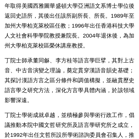
年取得美國西雅圖華盛頓大學亞洲語文系博士學位後
返回史語所，其後出任該所副所長、所長。1989年至
加州大學柏克萊校區任教；1996年出任香港科技大學
人文社會科學學院教授兼院長。2004年退休後，為加
州大學柏克萊校區榮休講座教授。
丁院士師承董同龢、李方桂等語言學巨擘，其對上古
音、中古音演變之理論，奠定貫穿漢語音韻史基礎；
其探討漢語方言之區分條件和調值構擬，並融貫歷史
語言學之研究方法，深化方言學具體內涵，於該領域
影響深遠。
丁院士學術成就卓越，並積極參與學術行政工作，倡
議推動本院中國文哲研究所及語言學研究所之成立，
於1992年出任文哲所設所學術諮詢委員會召集人，推