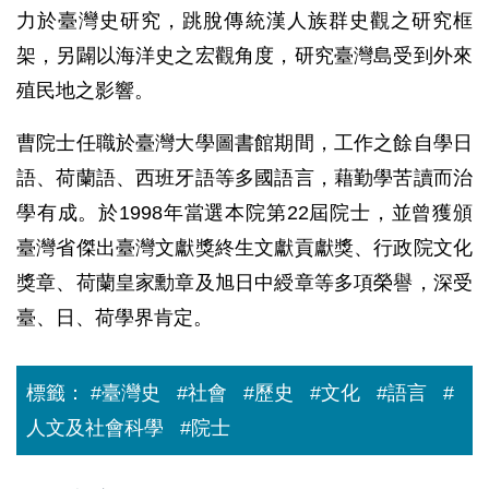
力於臺灣史研究，跳脫傳統漢人族群史觀之研究框
架，另闢以海洋史之宏觀角度，研究臺灣島受到外來
殖民地之影響。
曹院士任職於臺灣大學圖書館期間，工作之餘自學日
語、荷蘭語、西班牙語等多國語言，藉勤學苦讀而治
學有成。於1998年當選本院第22屆院士，並曾獲頒
臺灣省傑出臺灣文獻獎終生文獻貢獻獎、行政院文化
獎章、荷蘭皇家勳章及旭日中綬章等多項榮譽，深受
臺、日、荷學界肯定。
標籤：
#臺灣史
#社會
#歷史
#文化
#語言
#
人文及社會科學
#院士