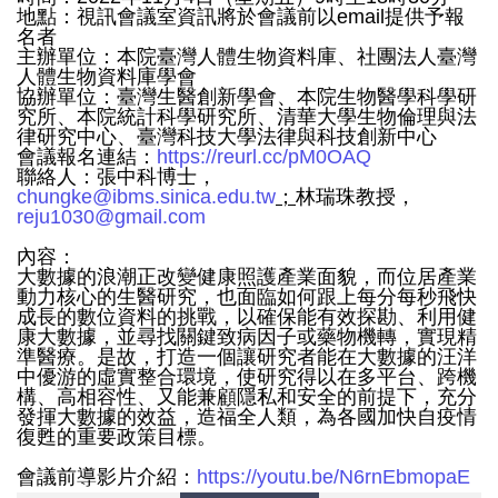
地點：視訊會議室資訊將於會議前以email提供予報
名者
主辦單位：本院臺灣人體生物資料庫、社團法人臺灣
人體生物資料庫學會
協辦單位：臺灣生醫創新學會、本院生物醫學科學研
究所、本院統計科學研究所、清華大學生物倫理與法
律研究中心、臺灣科技大學法律與科技創新中心
會議報名連結：
https://reurl.cc/pM0OAQ
聯絡人：張中科博士，
chungke@ibms.sinica.edu.tw
；
林瑞珠教授，
reju1030@gmail.com
內容：
大數據的浪潮正改變健康照護產業面貌，而位居產業
動力核心的生醫研究，也面臨如何跟上每分每秒飛快
成長的數位資料的挑戰，以確保能有效探勘、利用健
康大數據，並尋找關鍵致病因子或藥物機轉，實現精
準醫療。是故，打造一個讓研究者能在大數據的汪洋
中優游的虛實整合環境，使研究得以在多平台、跨機
構、高相容性、又能兼顧隱私和安全的前提下，充分
發揮大數據的效益，造福全人類，為各國加快自疫情
復甦的重要政策目標。
會議前導影片介紹：
https://youtu.be/N6rnEbmopaE