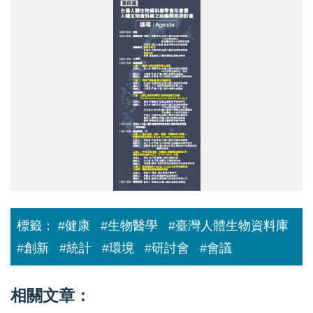
02_
議
程.png
標籤：
#健康
#生物醫學
#臺灣人體生物資料庫
#創新
#統計
#環境
#研討會
#會議
相關文章：