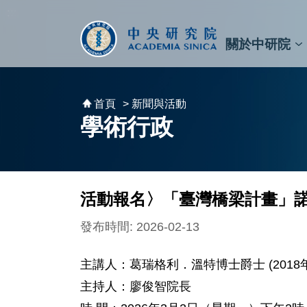
跳到主要內容區塊
:::
:::
關於中研院
秘書⾧及副秘書⾧
預決算與報告
原子與分子科學研究所
天文及天文物理研究所
資訊科技創新研究中心
植物暨微生物學研究所
細胞與個體生物學研究所
農業生物科技研究中心
首頁
> 新聞與活動
學術行政
活動報名〉「臺灣橋梁計畫」
發布時間: 2026-02-13
主講人：葛瑞格利．溫特博士爵士 (201
主持人：廖俊智院長