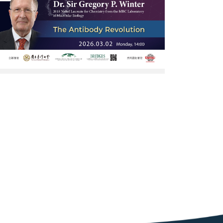
Dr.
Sir
Gregory
P.
Winter
大
師
講
座-
網
頁