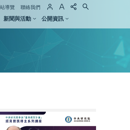
站導覽
聯絡我們
新聞與活動
公開資訊
域整合計畫
館及檔案館
0129-
中
研
院-