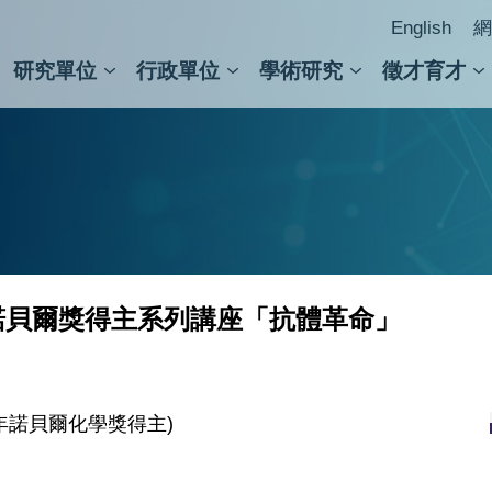
English
網
研究單位
行政單位
學術研究
徵才育才
人文社會科學組
會議紀錄檢索
人文社會科學研究中心
國家生技研究園區
跨學組研究中心
學術及儀器事務處
跨領
圖書
諾貝爾獎得主系列講座「抗體革命」
8年諾貝爾化學獎得主)