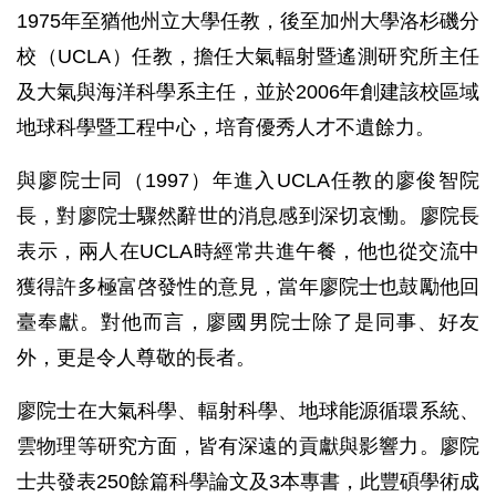
1975年至猶他州立大學任教，後至加州大學洛杉磯分
校（UCLA）任教，擔任大氣輻射暨遙測研究所主任
及大氣與海洋科學系主任，並於2006年創建該校區域
地球科學暨工程中心，培育優秀人才不遺餘力。
與廖院士同（1997）年進入UCLA任教的廖俊智院
長，對廖院士驟然辭世的消息感到深切哀慟。廖院長
表示，兩人在UCLA時經常共進午餐，他也從交流中
獲得許多極富啓發性的意見，當年廖院士也鼓勵他回
臺奉獻。對他而言，廖國男院士除了是同事、好友
外，更是令人尊敬的長者。
廖院士在大氣科學、輻射科學、地球能源循環系統、
雲物理等研究方面，皆有深遠的貢獻與影響力。廖院
士共發表250餘篇科學論文及3本專書，此豐碩學術成