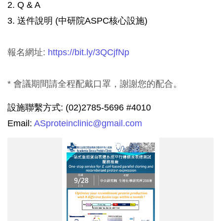
2. Q & A
3. 送件說明 (中研院ASPC核心設施)
報名網址:
https://bit.ly/3QCjfNp
* 會議期間請全程配戴口罩，謝謝您的配合。
設施聯繫方式: (02)2785-5696 #4010
Email:
ASproteinclinic@gmail.com
一
站
式
重
組
蛋
白
表
達