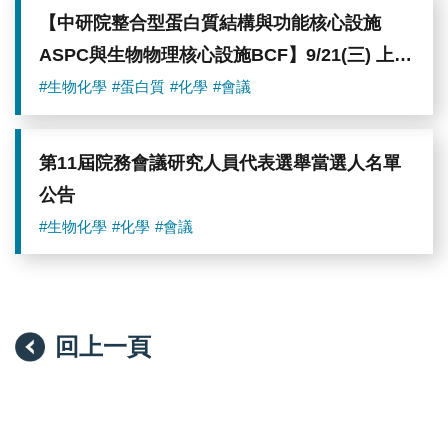
【中研院整合型蛋白質結構與功能核心設施
ASPC與生物物理核心設施BCF】9/21(三) 上
午 9:00~12:00 全波長吸收光譜與動態光散射粒
#生物化學
#蛋白質
#化學
#會議
徑分析科學新知推廣活動
第11屆院務會議研究人員代表選舉當選人名單
公告
#生物化學
#化學
#會議
回上一頁