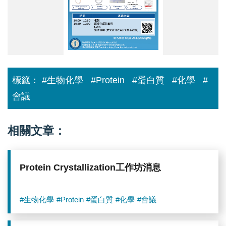
系
統
平
行
建
構
及
表
達
標籤：
#生物化學
#Protein
#蛋白質
#化學
#
測
試
會議
服
務
推
廣
相關文章：
Protein Crystallization工作坊消息
#生物化學
#Protein
#蛋白質
#化學
#會議