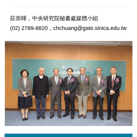
莊崇暉，中央研究院秘書處媒體小組
(02) 2789-8820，chchuang@gate.sinica.edu.tw
第
七
屆
「人
文
及
社
會
科
學
學
術
性
專
書
獎」
五