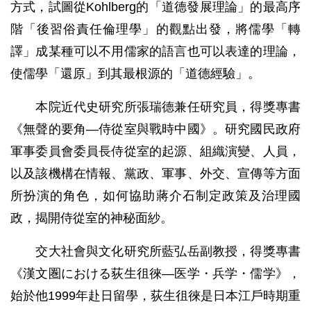
方式，試圖從Kohlberg的「道德發展理論」的最高序
階「後習俗責任倫理學」的觀點出發，將儒學「轉
譯」成某種可以不用儒家的語言也可以表達的理論，
使儒學「還原」到其最根源的「道德經驗」。
本院近代史研究所張瑞德兼任研究員，得獎專書
《無聲的要角—侍從室與戰時中國》。研究國民政府
軍事委員會委員長侍從室的起源、組織演變、人員，
以及該機構在情報、黨政、軍事、外交、宣傳等方面
所扮演的角色，如何協助蔣介石制定政策及治理國
政，揭開侍從室的神秘面紗。
交大社會與文化研究所藍弘岳副教授，得獎專書
《漢文圏における荻生徂徠―医学・兵学・儒学》，
始於他1999年赴日留學，荻生徂徠是日本江戶時期重