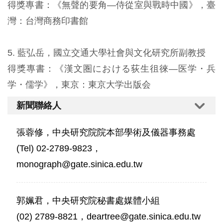
得獎專書：《無聲的要角—侍從室與戰時中國》，臺
灣：台灣商務印書館
5. 藍弘岳，國立交通大學社會與文化研究所副教授
得獎專書：《漢文圏における荻生徂徠―医学・兵
学・儒学》，東京：東京大学出版会
新聞聯絡人
張蓉修，中央研究院院本部學術及儀器事務處
(Tel) 02-2789-9823，
monograph@gate.sinica.edu.tw
郭姵君，中央研究院秘書處媒體小組
(02) 2789-8821，deartree@gate.sinica.edu.tw