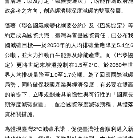
會溝通，以及訂定「氣候變遷法」，盼能作為政府施
政參考之方向，創造經濟與深度減碳的雙贏發展。
隨著《聯合國氣候變化綱要公約》及《巴黎協定》等
約定成為國際共識，臺灣為善盡國際責任，已公布我
國減碳目標──於2050年的人均排碳量應降至5.4至6
公噸，並大力推動再生能源及綠能產業。而《巴黎協
定》更將世紀末增溫控制在1.5至2°C、於2050年世
界人均排碳量降至1.0至1.7公噸。為了回應國際減碳
局勢，同時確保我國產業與經濟發展，有必要在雙贏
的前提下，立即規劃兼具前瞻性與可行性的「國家長
期深度減碳藍圖」，配合國際深度減碳期程，具體落
實相關措施。
為體現臺灣2°C減碳承諾，促使臺灣社會順利邁入新