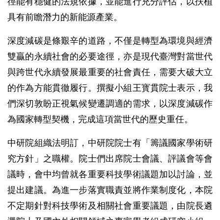
徑能有穩健的法規依據，並能進行充分評估，以扶植
具有前瞻潛力的新能源產業。
深度減碳是條艱辛的道路，不僅是轉型為環境與經濟
雙贏的永續社會的必要途徑，亦是現代臺灣對當世代
與跨世代永續發展最重要的社會責任，需要大破大立
的作為方能貫徹履行。撰擬小組王寳貫院士表示，我
們深切敦盼正視氣候變遷調適的需求，以深度減碳作
為國家轉型契機，完成這項當世代的歷史重任。
中研院組織法明訂，中研院院士有「籌議國家學術研
究方針」之職權。院士們出席院士會議、評議會等會
議時，會中均曾就各重要科技學術議題加以討論，並
提出建議。為進一步落實職責並將作業制度化，本院
不定期針對科技學術及相關社會重要議題，由院長遴