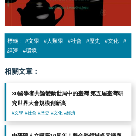
博
物
館
特
展
開
幕
標籤：
#文學
#人類學
#社會
#歷史
#文化
#
1
經濟
#環境
相關文章：
30國學者共論變動世局中的臺灣 第五屆臺灣研
究世界大會規模創新高
#文學
#社會
#歷史
#文化
#經濟
中研院人文講座10周年！整合跨領域多元議題