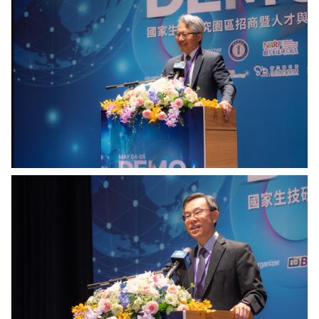
廖
俊
智
院
長
圖
說：
吳
漢
忠
主
任