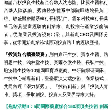
邀請台杉投資生技基金合夥人沈志隆、比翼生醫執行
合夥人陳彥諭、秀傳醫療體系中部院區總院長黃士
維、敏盛醫療體系執行長楊弘仁、雲象科技執行長葉
肇元等具豐富經驗的創業家、創投擔任產業沙龍講
者，從創業及投資視角出發，與新創CEO及團隊分
享，從零開始創業跨域再到投資路上的經驗歷程。
「投資媒合擂臺競賽」
則由嘉正生技、寶泰生醫、路
明思生技、鴻林堂生技、賽爾奈微生醫、長弘生技、
胞泌體生技等10組園區育成廠商、中研院學研團隊、
生技中心輔導新創，登臺展演尖端技術、商業模式，
共同角逐「潛力新秀」、「技術創新」與「投資人青
睞」獎項，爭取創投、投資人及業界專家支持。
【焦點活動II：5間國際藥廠媒合150項頂尖技術 創新