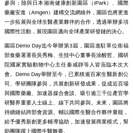
參與；除與日本湘南健康創新園區（iPark）、國際
藥廠安進（Amgen）建構交流網絡外，園區也將更進
一步拓展與全球生醫產業夥伴的合作，透過舉辦多項
國際性活動，展現園區邁向全球產業研發鏈的決心。
園區Demo Day迄今舉辦第3屆，園區進駐單位衛福
部食藥署署長吳秀梅、生技中心董事長涂醒哲、國研
院國家實驗動物中心主任秦咸靜等人皆蒞臨本次大
會。Demo Day舉辦至今，已累積逾百家生醫新創公
司、學研團隊參與，共展創新研發成果，促成近百場
與國際藥廠、加速器媒合會談、吸引逾三千位產官學
研醫界重要人士線上、線下共同參與。未來，園區將
持續鏈結跨部會資源、輔以國際生醫合作夥伴量能，
給予優秀新創更多輔導協助，加速發展商業模式，幫
助團隊躍上國際生醫舞臺。