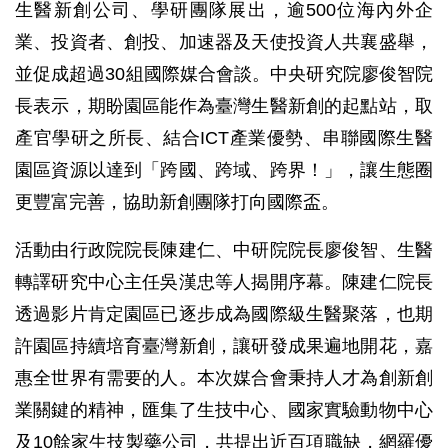
生醫新創公司、學研團隊展出，逾500位海內外企
業、投資者、創投、加速器及天使投資人共襄盛舉，
並促成超過30組國際媒合會談。中央研究院廖俊智院
長表示，期盼園區能作為臺灣生醫新創的起點站，取
產官學研之所長、結合ICT產業優勢、串聯國際生醫
園區資源以達到「跨國、跨域、跨界！」，讓生態圈
更豐富完善，協助新創團隊打向國際盃。
活動由行政院院長陳建仁、中研院院長廖俊智、生醫
轉譯研究中心主任吳漢忠等人揭開序幕。陳建仁院長
透過影片肯定園區已逐步成為國際級生醫聚落，也期
許園區持續培育臺灣新創，讓研發成果遍地開花，嘉
惠全世界有需要的人。本次媒合會秉持人才為創新創
業關鍵的精神，匯集了生技中心、國家實驗動物中心
及10餘家生技製藥公司，共提出近百項職缺，網羅優