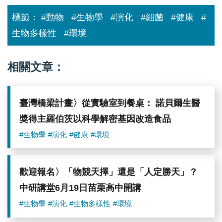
繁
衍
標籤：
#動物
#生物學
#演化
#細菌
#健康
#
生物多樣性
#環境
相關文章：
臺灣橋梁計畫〉從實驗室到餐桌： 諾貝爾生醫
獎得主羅伯茨以科學解密基因改造食品
#生物學
#演化
#健康
#環境
歡迎報名〉「物競天擇」還是「人定勝天」？
中研講堂6月19日苗栗高中開講
#生物學
#演化
#生物多樣性
#環境