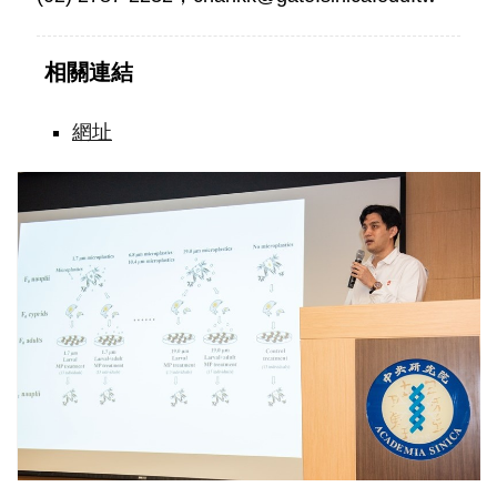
相關連結
網址
首
次
發
現
微
塑
膠
影
響
潮
間
帶
海
洋
生
物