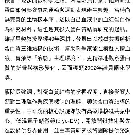
機會，逐步開啟科學之路。因運動員背景，他對血紅
蛋白如何影響氧氣運輸與運動表現產生興趣。當時尚
無完善的生物樣本庫，遂以自己血液中的血紅蛋白作
為研究材料，這也是其投入蛋白質結構研究的起點。
維斯里契教授歷經40年深耕，發展出以核磁共振解析
蛋白質三維結構的技術，幫助科學家能在模擬人體血
液、胃液等「液態」生理環境下，更精準地觀察蛋白
質的折疊與構形變化，因而獲頒2002年諾貝爾化學
獎。
廖院長強調，對蛋白質結構的掌握程度，直接影響人
類對生理運作與疾病機制的理解。鑒於蛋白質結構的
重要性，中研院的核心設施即設有高磁場核磁共振中
心、低溫電子顯微鏡(cryo-EM)，開放關鍵技術與先
進設備供各界使用，並由專責研究技術團隊提供諮詢