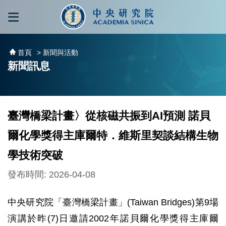
跳到主要內容區塊
:::
:::
首頁
> 新聞與活動
新聞訊息
臺灣橋梁計畫〉從核磁共振到AI預測 諾貝
爾化學獎得主庫爾特．維斯里契談結構生物
學技術突破
發布時間: 2026-04-08
中央研究院「臺灣橋梁計畫」(Taiwan Bridges)第9場
演講於昨(7)日邀請2002年諾貝爾化學獎得主庫爾