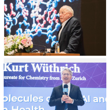
維
斯
里
契
教
授。
（圖
片
來
源：
中
央
研
廖
究
俊
院）
智
院
長
致
詞。
（圖
片
來
源：
中