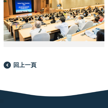
無
研
虛
究
席。
院）
（圖
片
來
源：
中
央
研
究
院）
回上一頁
:::