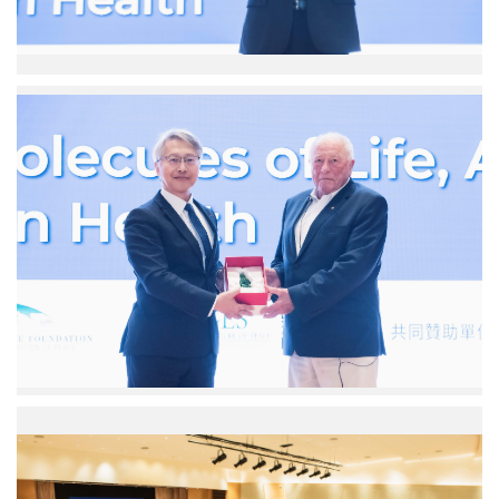
央
研
究
院）
廖
俊
智
院
長
與
庫
爾
特．
維
斯
里
契
教
授。
（圖
演
片
講
來
現
源：
場
中
座
央