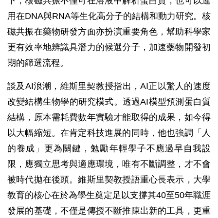
下，核磁共振不僅可在溶液中解析蛋白質，也可以運
用在DNA與RNA等生化高分子的結構和動力研究。核
磁共振在藥物研發方面亦扮演重要角色，幫助科學家
更有效率地辨識具潛力的候選分子，加速藥物開發初
期的篩選流程。
談及AI浪潮，維斯里契教授指出，AI正以驚人的速度
改變結構生物學的研究模式。透過AI模型預測蛋白質
結構，原本需耗費數年實驗才能取得的成果，如今得
以大幅縮短。在肯定科技進展的同時，他也強調「人
的養成」更為關鍵，勉勵年輕學子不應過早自我設
限，應獨立思考與適應環境，唯有不斷調整，才不會
被時代拋在後頭。維斯里契教授語重心長表示，大學
教育的核心在於為學生奠定足以支撐其40至50年職涯
發展的基礎，不僅是傳授不斷推陳出新的工具，更重