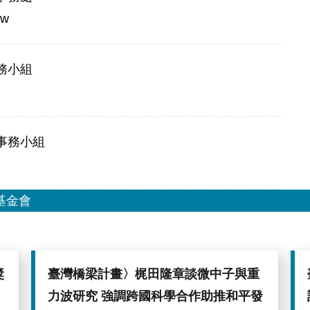
tw
務小組
事務小組
基金會
獎
臺灣橋梁計畫〉梶田隆章談微中子與重
力波研究 強調跨國科學合作助推和平發