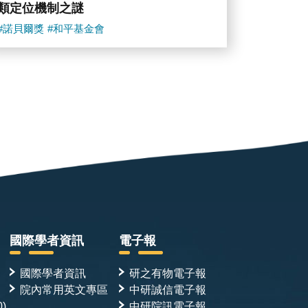
Murad)
類定位機制之謎
女
士、
#諾貝爾獎
#和平基金會
廖
俊
智
院
長、
陳
美
華
教
授、
中
研
院
國
際
事
務
國際學者資訊
電子報
處
孟
子
國際學者資訊
研之有物電子報
青
院內常用英文專區
中研誠信電子報
處
0)
中研院訊電子報