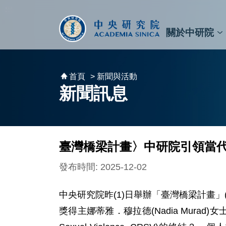
跳到主要內容區塊
:::
:::
關於中研院
秘書⾧及副秘書⾧
預決算與報告
原子與分子科學研究所
天文及天文物理研究所
資訊科技創新研究中心
植物暨微生物學研究所
細胞與個體生物學研究所
農業生物科技研究中心
首頁
> 新聞與活動
新聞訊息
臺灣橋梁計畫〉中研院引領當代
發布時間: 2025-12-02
中央研究院昨(1)日舉辦「臺灣橋梁計畫」(Ta
獎得主娜蒂雅．穆拉德(Nadia Murad)女士