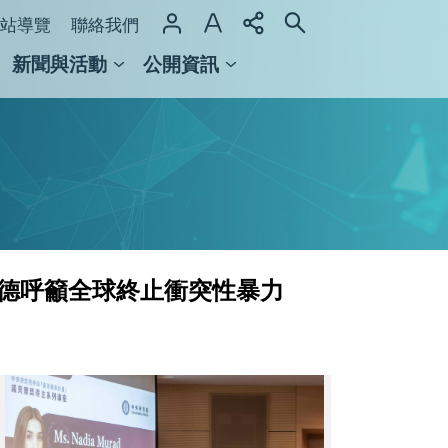
站導覽
聯絡我們
新聞與活動
公開資訊
域整合計畫
館及檔案館
拉德呼籲全球終止衝突性暴力
中
研
院
廖