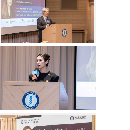
俊
智
院
長
致
詞。
（圖
片
來
娜
源：
蒂
中
雅．
央
穆
研
拉
究
德
院）
(Nadia
Murad)
女
士
致
詞。
（圖
娜
片
蒂
來
雅．
源：