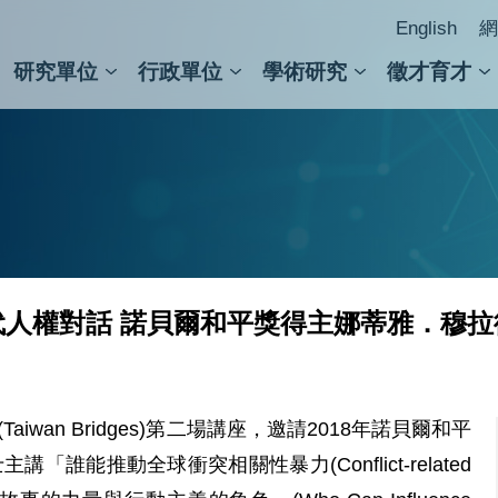
English
網
研究單位
行政單位
學術研究
徵才育才
人文社會科學組
會議紀錄檢索
人文社會科學研究中心
國家生技研究園區
跨學組研究中心
學術及儀器事務處
跨領
圖書
人權對話 諾貝爾和平獎得主娜蒂雅．穆
iwan Bridges)第二場講座，邀請2018年諾貝爾和平
主講「誰能推動全球衝突相關性暴力(Conflict-related