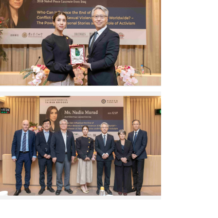
院
大
授
廖
學
對
俊
社
談。
智
會
（圖
院
科
片
長
學
來
與
院
源：
娜
陳
中
蒂
美
央
雅．
華
研
穆
特
究
（由
拉
聘
院）
左
德
教
至
(Nadia
授
右）
Murad)
對
世
女
談。
界
士
（圖
和
合
片
平
影。
來
基
（圖
源：
金
片
中
會
來
央
主
源：
研
席
中
究
Uwe
央
院）