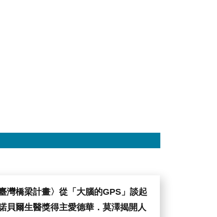
Morawetz、
研
中
究
研
院）
院
社
會
所
陳
志
柔
所
長、
彭
信
坤
副
院
長、
娜
蒂
雅．
穆
臺灣橋梁計畫〉從「大腦的GPS」談起
拉
德
諾貝爾生醫獎得主愛德華．莫澤揭開人
(Nadia