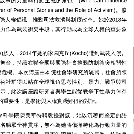
—個人故事的力量與行動主義的角色」(Who Can Influence
r of Personal Stories and the Role of Activism)。廖
際人權倡議，推動司法救濟與制度改革。她於2018年
暴力作為武裝衝突手段，其行動成為全球人權的重要象
s)族人，2014年她的家園克丘(Kocho)遭到武裝入侵。
界舞台，持續在聯合國與國際社會推動防制衝突相關性
人權危機。本次講座由本院社會學研究所統籌，社會所陳
學術社群得以站在全球視角思考性別、暴力、戰爭與司
表示，此次講座讓研究者與學生能從戰爭下性暴力倖存
的重要性，是學術與人權實踐難得的對話。
會科學院陳美華特聘教授對談，她以沉著而堅定的語
百名聽眾全神貫注，無不為她將傷痛轉化為行動力量的