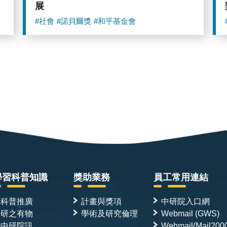
展
#社會
#諾貝爾獎
#和平基金會
學習科普知識
獎助業務
員工常用連結
科普推廣
計畫與獎項
中研院入口網
研之有物
學術及研究倫理
Webmail (GWS)
中研院訊
Webmail(Mail200