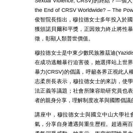
Sexual Violence, CRSV)的終結？
the End of CRSV Worldwide? – The Powe
俊智院長指出，穆拉德女士多年投入於國
獲頒諾貝爾和平獎，正因致力終止將性
徵，彰顯人類普世價值。
穆拉德女士是中東少數民族雅茲迪(Yazidi
在成功逃離暴行迫害後，她選擇站上世
暴力(CRSV)的倡議，呼籲各界正視此
志柔所長表示，穆拉德女士的來訪，使
法正義等議題；社會所陳容助研究員也
者的親身分享，理解制度改革與國際倡議
講座中，穆拉德女士與國立中山大學社
氣，分享自身遭遇與重生歷程。超過兩