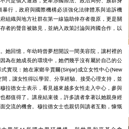
力不只是個人遭遇，更牽涉國際法、政治局勢、族群身
類暴行，政府與國際機構必須強化法律體系與追訴機
政府組織與地方社群在第一線協助倖存者復原，更是關
倖存者的聲音被聽見，並納入政策討論與跨國合作，以
作。她回憶，年幼時曾夢想開設一間美容院，讓村裡的
—因為在她成長的環境中，她們幾乎沒有屬於自己的公
現：她在家鄉辛賈爾(Sinjar)成立女性中心(New
)，提供安全的空間，讓女性得以學習、分享經驗、接受心理支持，並
。穆拉德女士表示，看見越來越多女性走入中心，參與
難也都值得了。講座結束後，許多讀者拿著以她親身經
對面交流的機會。穆拉德女士也親切與讀者互動，慷慨