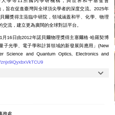
大學等11所國內學研機構，與世界和平基金會
ation)合作推動，旨在促進臺灣與全球頂尖學者的深度交流。2025年
0位諾貝爾獎得主蒞臨中研院，領域涵蓋和平、化學、物理
的交流，建立更為廣闊的全球對話平台。
月16日由2012年諾貝爾物理獎得主塞爾格·哈羅契博
雷射科學、量子光學、電子學和計算領域的新發展與應用」(New
ser Science and Quantum Optics, Electronics and
le/znjx9iQyxbxVkTCU9
事務處