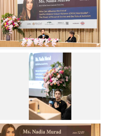
穆
中
拉
央
德
研
(Nadia
究
Murad)
院）
女
士
與
國
立
娜
中
蒂
山
雅．
大
穆
學
拉
社
德
會
(Nadia
科
Murad)
學
女
院
士
陳
與
美
國
華
立
特
中
中
聘
研
山
教