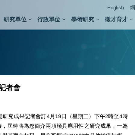
English
網
研究單位
行政單位
學術研究
徵才育才
人文社會科學組
會議紀錄檢索
人文社會科學研究中心
國家生技研究園區
跨學組研究中心
學術及儀器事務處
跨領
圖書
果記者會
場研究成果記者會訂4月19日（星期三）下午2時至4時
持，屆時將為您簡介兩項極具應用性之研究成果，一為