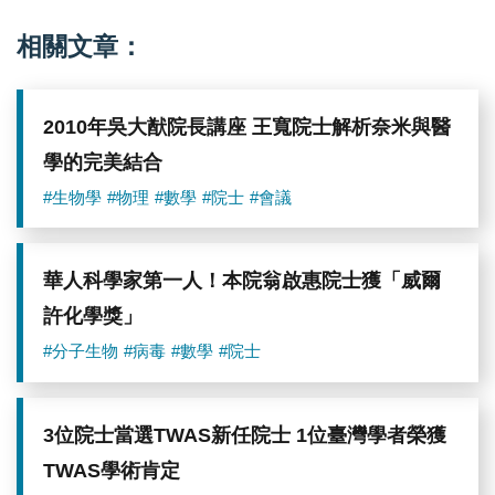
相關文章：
2010年吳大猷院長講座 王寬院士解析奈米與醫
學的完美結合
#生物學
#物理
#數學
#院士
#會議
華人科學家第一人！本院翁啟惠院士獲「威爾
許化學獎」
#分子生物
#病毒
#數學
#院士
3位院士當選TWAS新任院士 1位臺灣學者榮獲
TWAS學術肯定