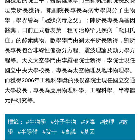
國獲選的院士中，醫藥健康學門由賴明詔副院長及陳
垣崇所長獲得。賴副院長專長為病毒學與分子生物
學，學界譽為「冠狀病毒之父」；陳所長專長為基因
醫藥，日前正式發表第一種可治療罕見疾病「龐貝氏
症」的酵素藥物。數學學門由劉太平所長獲得，劉所
長專長包含非線性偏微分方程、震波理論及動力學方
程等。天文太空學門由李羅權院士獲得，李院士現任
國立中央大學校長，專長為太空物理及地球物理學。
而獲得2006年工程科學獎的張俊彥院士現任國立交通
大學校長，專長為應用物理科學、工程科學、半導體
元件研究等。
標籤：
#生物學
#分子生物
#病毒
#物理
#數
學
#半導體
#院士
#會議
#基因