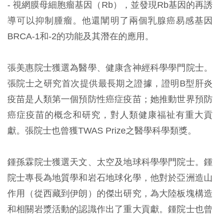
- 視網膜母細胞瘤基因（Rb），並發現Rb基因的再誘
導可以抑制腫瘤。他還闡明了兩個乳腺癌易感基因
BRCA-1和-2的功能及其潛在的應用。
張美惠院士獲選為醫學、健康含神經科學學門院士。
張院士之研究首次提供最長期之證據，證明B型肝炎
疫苗是人類第一個預防性癌症疫苗；她推動世界預防
癌症疫苗的概念和研究，對人類健康福祉有重大貢
獻。張院士也曾獲TWAS Prize之醫學科學類獎。
鍾孫霖院士獲選天文、太空及地球科學學門院士。鍾
院士專長為地質學和岩石地球化學，他對於亞洲造山
作用（從西藏到伊朗）的傑出研究，為大陸板塊構造
和相關岩漿活動的認識作出了重大貢獻。鍾院士也曾