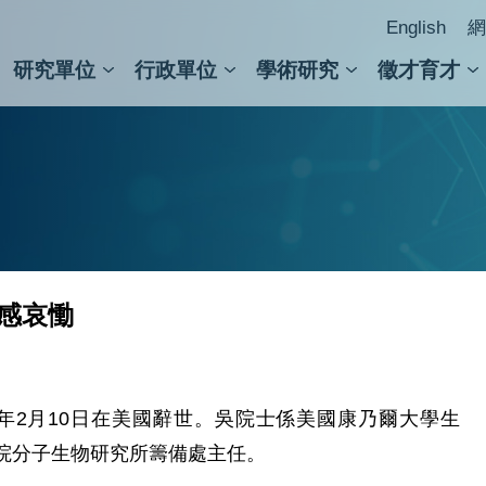
English
網
研究單位
行政單位
學術研究
徵才育才
人文社會科學組
會議紀錄檢索
人文社會科學研究中心
國家生技研究園區
跨學組研究中心
學術及儀器事務處
跨領
圖書
至感哀慟
8年2月10日在美國辭世。吳院士係美國康乃爾大學生
院分子生物研究所籌備處主任。