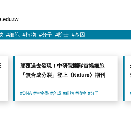
a.edu.tw
成
#細胞
#植物
#分子
#院士
#基因
胚
顛覆過去發現！中研院團隊首揭細胞
「無合成分裂」登上《Nature》期刊
#DNA
#生物學
#合成
#細胞
#植物
#分子