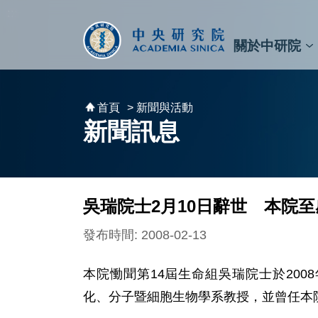
跳到主要內容區塊
:::
:::
關於中研院
秘書⾧及副秘書⾧
預決算與報告
原子與分子科學研究所
天文及天文物理研究所
資訊科技創新研究中心
植物暨微生物學研究所
細胞與個體生物學研究所
農業生物科技研究中心
首頁
> 新聞與活動
新聞訊息
吳瑞院士2月10日辭世 本院
發布時間: 2008-02-13
本院慟聞第14屆生命組吳瑞院士於200
化、分子暨細胞生物學系教授，並曾任本