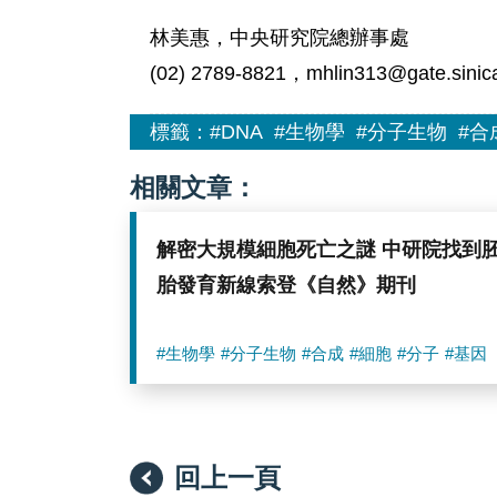
林美惠，中央研究院總辦事處
(02) 2789-8821，mhlin313@gate.sinic
標籤：
#DNA
#生物學
#分子生物
#合
相關文章：
解密大規模細胞死亡之謎 中研院找到
胎發育新線索登《自然》期刊
#生物學
#分子生物
#合成
#細胞
#分子
#基因
回上一頁