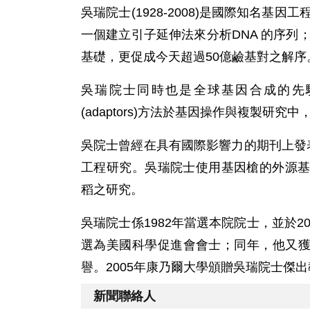
吳瑞院士(1928-2008)是國際知名基
一個建立引子延伸法來分析DNA 的序列；這
基礎，更促成今天超過50億鹼基對之解序
吳瑞院士同時也是全球基因合成的先驅研
(adaptors)方法於基因操作與複製研
吳院士曾經在具有國際影響力的期刊上發
工程研究。吳瑞院士使用基因槍的外源
稻之研究。
吳瑞院士係1982年當選本院院士，並於2
選為美國科學促進會會士；同年，他又獲頒分子生物學
譽。2005年康乃爾大學頒贈吳瑞院士傑
新聞聯絡人