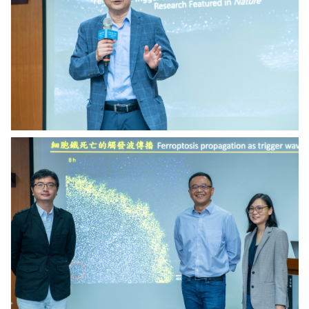
生
物
研
究
所
程
淮
榮
所
長
致
中
詞。
研
圖
院
／
分
中
子
研
生
院
物
提
研
供
究
所
研
究
團
隊