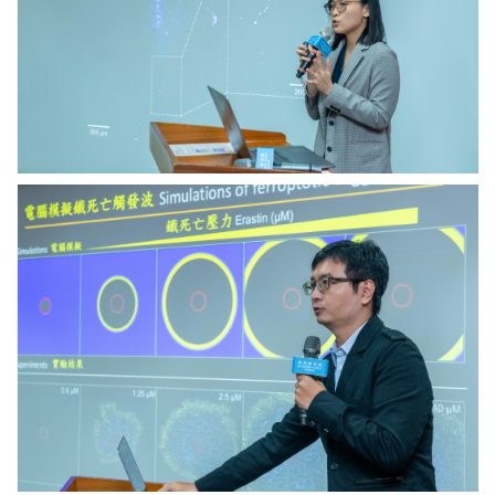
生
圖
分
／
子
中
與
研
細
院
胞
提
學
供
程
許
中
碧
研
領。
院
圖
分
／
子
中
生
研
物
院
研
提
究
供
所
博
士
後
研
究
學