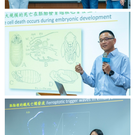
合
影。
中
圖
研
／
院
中
分
研
子
院
生
提
物
供
研
究
所
陳
昇
宏
助
研
究
中
員
研
發
院
表
國
研
際
究
研
成
究
果。