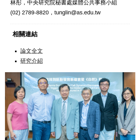
林彤，中央研究院秘書處媒體公共事務小組
(02) 2789-8820，tunglin@as.edu.tw
相關連結
論文全文
研究介紹
中
研
院
貴
賓
以
及
研
究
團
隊
合