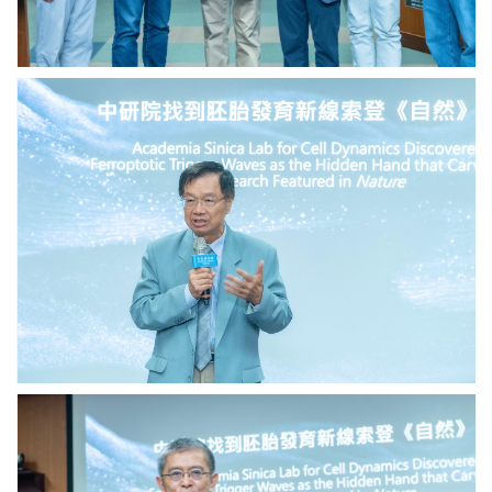
影。
圖
／
中
中
研
研
院
院
提
唐
供
堂
副
院
長
致
詞。
圖
／
中
研
院
提
中
供
研
院
分
子