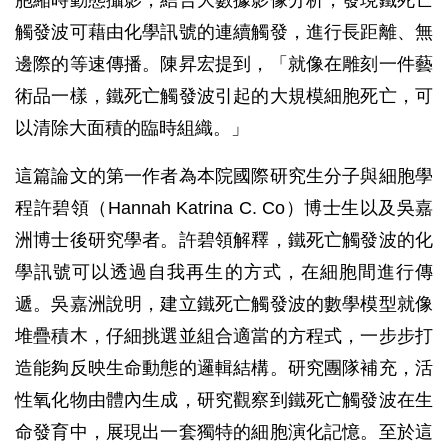
胞縮時動態攝影，結合大數據影像分析，發現鐵死亡
觸發波可藉由化學訊號的連續觸發，進行長距離、無
邊際的等速傳播。陳昇宏提到，「就像在雕刻一件藝
術品一樣，鐵死亡觸發波引起的大規模細胞死亡，可
以清除大面積的臨時組織。」
這篇論文的第一作者為本院國際研究生分子與細胞學
程許碧領（Hannah Katrina C. Co）博士生以及吳嘉
洲博士後研究學者。許碧領解釋，鐵死亡觸發波的化
學訊號可以透過自我再生的方式，在細胞間進行傳
遞。吳嘉洲說明，建立鐵死亡觸發波的數學模型就像
堆疊積木，仔細挑選並組合適當的方程式，一步步打
造能夠反映生命動態的邏輯結構。研究團隊補充，活
性氧化物由體內生成，研究觀察到鐵死亡觸發波在生
命發育中，展現出一套獨特的細胞演化記憶。至於這