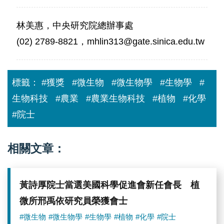
林美惠，中央研究院總辦事處
(02) 2789-8821，mhlin313@gate.sinica.edu.tw
標籤：
#獲獎
#微生物
#微生物學
#生物學
#
生物科技
#農業
#農業生物科技
#植物
#化學
#院士
相關文章：
黃詩厚院士當選美國科學促進會新任會長 植
微所邢禹依研究員榮獲會士
#微生物
#微生物學
#生物學
#植物
#化學
#院士