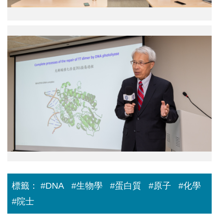
研
系
究
馬
所
左
蔡
呂
仲
明
桐
(Manuel
道
睿
Maestre-
院
(Todd
Reyna)
士。
L.
助
圖
Lowary)
理
／
所
教
中
長、
授。
研
廖
圖
院
俊
／
提
智
中
供
院
研
長、
院
蔡
提
明
供
道
院
士、
標籤：
#DNA
#生物學
#蛋白質
#原子
#化學
國
立
#院士
臺
灣