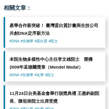
大
學
相關文章：
化
學
系
馬
產學合作新突破！ 臺灣蛋白質計畫與生技公司
左
仲
共創DNA定序新方法
(Manuel
Maestre-
#DNA
#生物學
#蛋白質
#院士
Reyna)
助
理
教
本院生物多樣性中心主任李文雄院士 榮獲
授。
2009年孟德爾獎章（Mendel Medal）
圖
／
#DNA
#生物學
#化學
#院士
中
研
院
提
11月24日台美基金會舉行頒獎典禮 王惠鈞副院
供
長、陳垣崇院士出席受獎