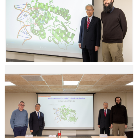
中
央
研
究
院
生
物
化
學
研
究
所
(由
蔡
左
明
至
道
右)
院
中
士、
央
國
研
立
究
臺
院
灣
生
大
物
學
化
化
學
學