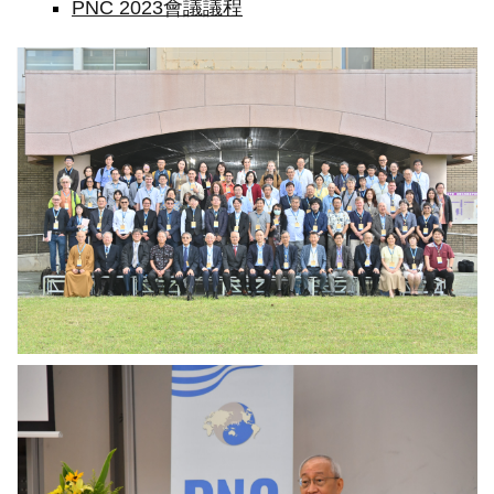
PNC 2023會議議程
PNC
大
會
主
席
暨
中
研
院
副
院
長
黃
進
興
（前
大
排
會
左
主
六）
席
領
暨
團，
中
與
研
各