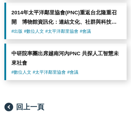
大
學
代
2014年太平洋鄰里協會(PNC)重返台北隆重召
表
開 博物館資訊化：連結文化、社群與科技之
赤
嶺
途徑
#出版
#數位人文
#太平洋鄰里協會
#會議
守
（Mamoru
Akamine）。
圖
中研院率團出席越南河內PNC 共探人工智慧未
／
中
來社會
研
院
#數位人文
#太平洋鄰里協會
#會議
提
供
回上一頁