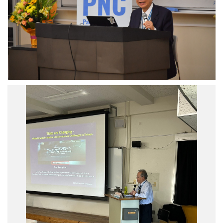
院
國
副
學
院
者
長
合
黃
影。
進
圖
興
／
於
中
開
研
中
幕
院
研
式
提
院
致
供
生
詞。
物
圖
多
／
樣
中
性
研
研
院
究
提
中
供
心
榮
譽
退