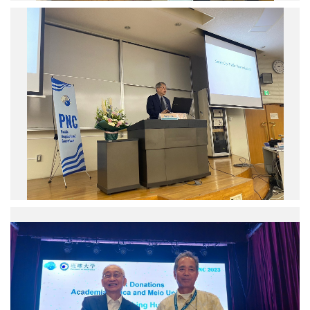
休
中
研
研
究
院
員
資
邵
訊
廣
科
昭
學
在
研
專
究
題
所
演
特
講
聘
分
研
享
究
海
員
洋
廖
保
閉
弘
育
幕
源
的
式
在
趨
上，
專
勢。
由
題
圖
中
演
／
研
講
中
院
介
研