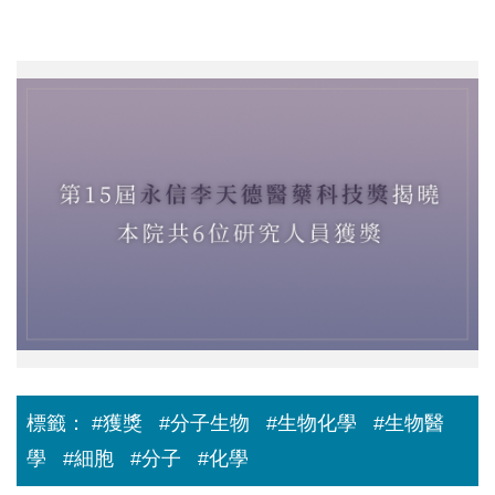
1
標籤：
#獲獎
#分子生物
#生物化學
#生物醫
學
#細胞
#分子
#化學