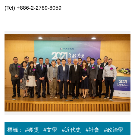
(Tel) +886-2-2789-8059
2021
中
研
院
年
輕
學
者
研
究
成
果
獎
1_
大
合
照.jpg
標籤：
#獲獎
#文學
#近代史
#社會
#政治學