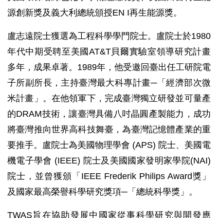
源創新獎及義大利總統頒授EN I再生能源獎。
盧志遠院士獲選為工程科學學門院士。盧院士於1980
年代中期受聘至美國AT&T貝爾實驗室領導研究計畫
多年，成果卓著。1989年，他受邀回臺出任工研院電
子所副所長，主持臺灣最大科專計畫─「經濟部次微
米計畫」。在他領軍下，完成臺灣獨立研發並可量產
的DRAM技術，讓臺灣具備八吋晶圓產製能力，成功
將臺灣推向世界高科技舞臺，為臺灣記憶體產業的重
要推手。盧院士為美國物理學會 (APS) 院士、美國電
機電子學會 (IEEE) 院士及美國國家發明家學院(NAI)
院士，並曾獲頒「IEEE Frederik Philips Award獎」
及國家最高榮譽科學研究獎項─「總統科學獎」。
TWAS旨在協助發展中國家從事科學研究與開發應