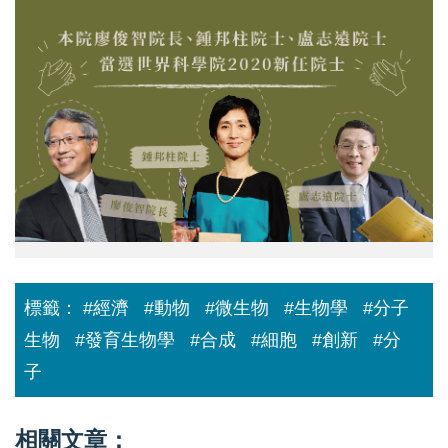
院
廖
俊
智
院
長、
鍾
邦
柱
院
士、
盧
志
遠
院
士
當
標籤：
#經濟
#動物
#微生物
#生物學
#分子
選
世
生物
#發育生物學
#合成
#細胞
#創新
#分
界
科
子
學
院
2020
相關文章：
新