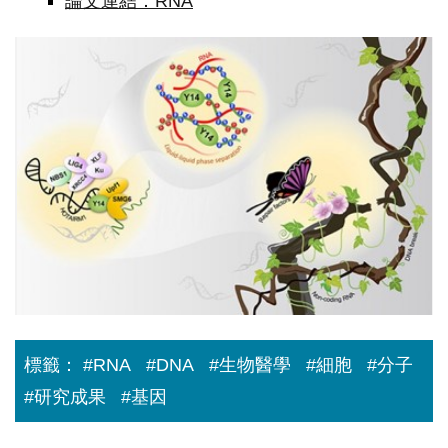
論文連結：RNA
兄
有
難
弟
相
助
—
RNA
參
與
DNA
修
復
標籤：
#RNA
#DNA
#生物醫學
#細胞
#分子
#研究成果
#基因