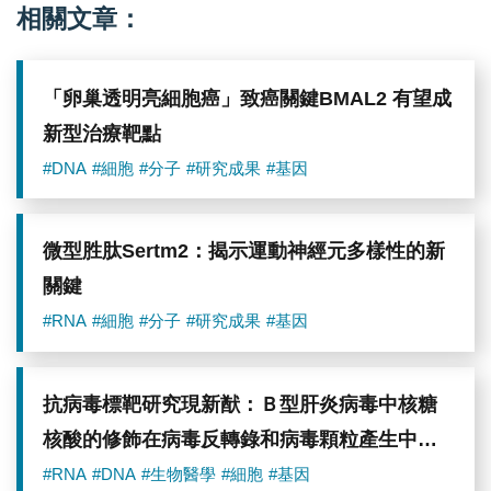
相關文章：
「卵巢透明亮細胞癌」致癌關鍵BMAL2 有望成
新型治療靶點
#DNA
#細胞
#分子
#研究成果
#基因
微型胜肽Sertm2：揭示運動神經元多樣性的新
關鍵
#RNA
#細胞
#分子
#研究成果
#基因
抗病毒標靶研究現新猷：Ｂ型肝炎病毒中核糖
核酸的修飾在病毒反轉錄和病毒顆粒產生中扮
演關鍵角色
#RNA
#DNA
#生物醫學
#細胞
#基因