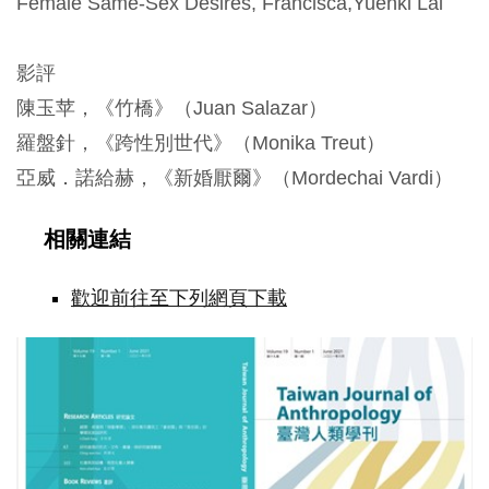
Female Same-Sex Desires, Francisca,Yuenki Lai
影評
陳玉苹，《竹橋》（Juan Salazar）
羅盤針，《跨性別世代》（Monika Treut）
亞威．諾給赫，《新婚厭爾》（Mordechai Vardi）
相關連結
歡迎前往至下列網頁下載
《臺
灣
人
類
學
刊》