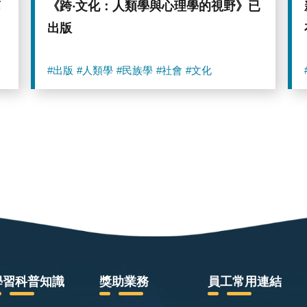
第
《跨‧文化：人類學與心理學的視野》已
出版
#出版
#人類學
#民族學
#社會
#文化
學習科普知識
獎助業務
員工常用連結