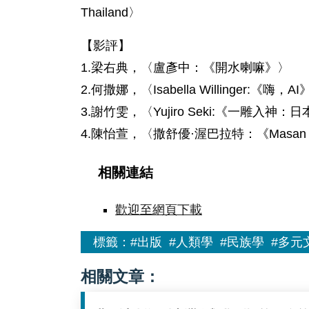
Thailand〉
【影評】
1.梁右典，〈盧彥中：《開水喇嘛》〉
2.何撒娜，〈Isabella Willinger:《嗨，A
3.謝竹雯，〈Yujiro Seki:《一雕入
4.陳怡萱，〈撒舒優·渥巴拉特：《Masan
相關連結
歡迎至網頁下載
標籤：
#出版
#人類學
#民族學
#多元
相關文章：