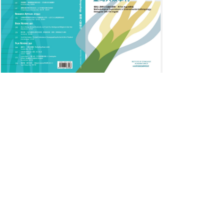
2_
臺
灣
人
類
學
刊
19-
2_cover0.jpg