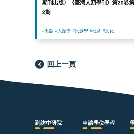
期刊出版〉《臺灣人類學刊》第20卷
2期
#出版
#人類學
#民族學
#社會
#文化
回上一頁
:::
到訪中研院
申請學位學程