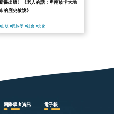
新書出版〉《老人的話：卑南族卡大地
布的歷史敘說》
#出版
#民族學
#社會
#文化
國際學者資訊
電子報