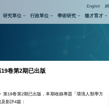
English
網
研究單位
行政單位
學術研究
徵才育才
人文社會科學組
會議紀錄檢索
人文社會科學研究中心
國家生技研究園區
跨學組研究中心
學術及儀器事務處
跨領
圖書
19卷第2期已出版
》第19卷第2期已出版，本期收錄專題「環境人類學方
篇及影評4篇：