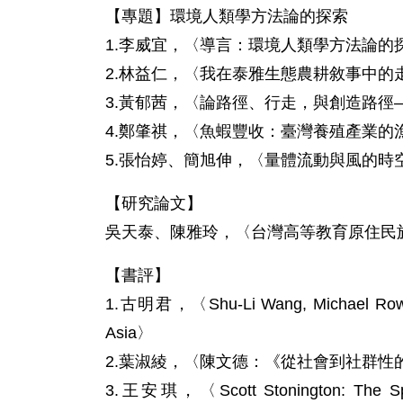
【專題】環境人類學方法論的探索
1.李威宜，〈導言：環境人類學方法論的探索：
2.林益仁，〈我在泰雅生態農耕敘事中的走動：
3.黃郁茜，〈論路徑、行走，與創造路徑
4.鄭肇祺，〈魚蝦豐收：臺灣養殖產業的
5.張怡婷、簡旭伸，〈量體流動與風的時
【研究論文】
吳天泰、陳雅玲，〈台灣高等教育原住民
【書評】
1.古明君，〈Shu-Li Wang, Michael Rowland
Asia〉
2.葉淑綾，〈陳文德：《從社會到社群
3.王安琪，〈Scott Stonington: The Spirit