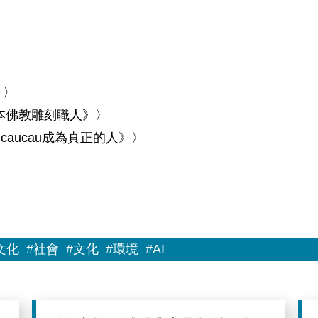
I》〉
神：日本佛教雕刻職人》〉
 caucau成為真正的人》〉
文化
#社會
#文化
#環境
#AI