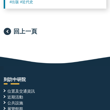
Toward a Statecraft beyond Science
#出版
#近代史
回上一頁
:::
到訪中研院
位置及交通資訊
近期活動
公共設施
展覽館群