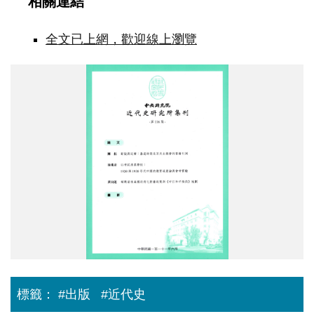
相關連結
全文已上網，歡迎線上瀏覽
集
刊
116
封
面.jpg
標籤：
#出版
#近代史