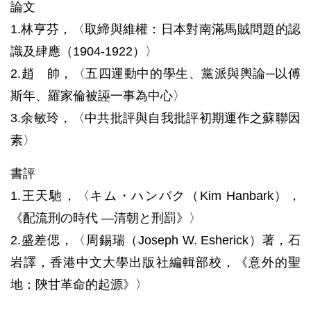
論文
1.林亨芬，〈取締與維權：日本對南滿馬賊問題的認
識及肆應（1904-1922）〉
2.趙 帥，〈五四運動中的學生、黨派與輿論─以傅
斯年、羅家倫被誣一事為中心〉
3.余敏玲，〈中共批評與自我批評初期運作之蘇聯因
素〉
書評
1.王天馳，〈キム・ハンバク（Kim Hanbark），
《配流刑の時代 —清朝と刑罰》〉
2.盛差偲，〈周錫瑞（Joseph W. Esherick）著，石
岩譯，香港中文大學出版社編輯部校，《意外的聖
地：陝甘革命的起源》〉